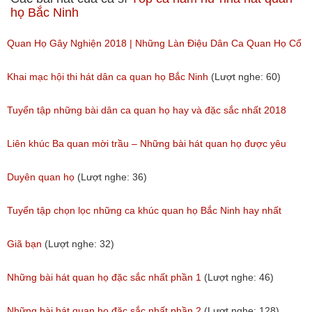
họ Bắc Ninh
Quan Họ Gây Nghiện 2018 | Những Làn Điệu Dân Ca Quan Họ Cổ
Bắc Ninh Hay Ngây Ngất
Khai mạc hội thi hát dân ca quan họ Bắc Ninh
(Lượt nghe: 60)
(Lượt nghe: 84)
Tuyển tập những bài dân ca quan họ hay và đặc sắc nhất 2018
(Lượt nghe: 59)
Liên khúc Ba quan mời trầu – Những bài hát quan họ được yêu
thích nhất hiện nay
Duyên quan họ
(Lượt nghe: 36)
(Lượt nghe: 173)
Tuyển tập chọn lọc những ca khúc quan họ Bắc Ninh hay nhất
(Lượt nghe: 214)
Giã bạn
(Lượt nghe: 32)
Những bài hát quan họ đặc sắc nhất phần 1
(Lượt nghe: 46)
Những bài hát quan họ đặc sắc nhất phần 2
(Lượt nghe: 128)