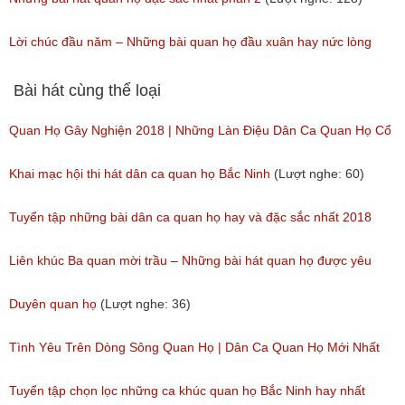
Lời chúc đầu năm – Những bài quan họ đầu xuân hay nức lòng
người
Bài hát cùng thể loại
(Lượt nghe: 515)
Quan Họ Gây Nghiện 2018 | Những Làn Điệu Dân Ca Quan Họ Cổ
Bắc Ninh Hay Ngây Ngất
Khai mạc hội thi hát dân ca quan họ Bắc Ninh
(Lượt nghe: 60)
(Lượt nghe: 84)
Tuyển tập những bài dân ca quan họ hay và đặc sắc nhất 2018
(Lượt nghe: 59)
Liên khúc Ba quan mời trầu – Những bài hát quan họ được yêu
thích nhất hiện nay
Duyên quan họ
(Lượt nghe: 36)
(Lượt nghe: 173)
Tình Yêu Trên Dòng Sông Quan Họ | Dân Ca Quan Họ Mới Nhất
2018
Tuyển tập chọn lọc những ca khúc quan họ Bắc Ninh hay nhất