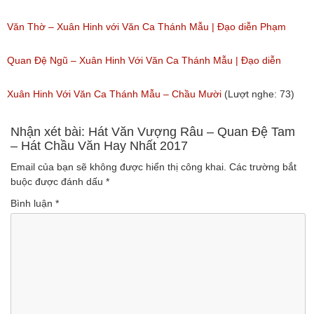
Văn Thờ – Xuân Hinh với Văn Ca Thánh Mẫu | Đạo diễn Phạm
Đông Hồng
Quan Đệ Ngũ – Xuân Hinh Với Văn Ca Thánh Mẫu | Đạo diễn
(Lượt nghe: 74)
Phạm Đông Hồng
Xuân Hinh Với Văn Ca Thánh Mẫu – Chầu Mười
(Lượt nghe: 73)
(Lượt nghe: 42)
Nhận xét bài: Hát Văn Vượng Râu – Quan Đệ Tam
– Hát Chầu Văn Hay Nhất 2017
Email của bạn sẽ không được hiển thị công khai.
Các trường bắt
buộc được đánh dấu
*
Bình luận
*