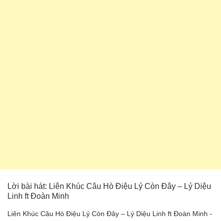
Lời bài hát: Liên Khúc Câu Hò Điệu Lý Còn Đây – Lý Diệu
Linh ft Đoàn Minh
Liên Khúc Câu Hò Điệu Lý Còn Đây – Lý Diệu Linh ft Đoàn Minh -