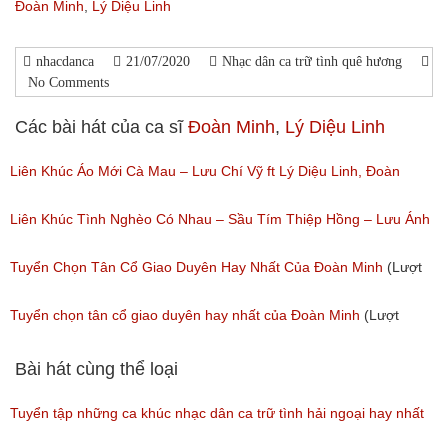
Đoàn Minh
,
Lý Diệu Linh
nhacdanca
21/07/2020
Nhạc dân ca trữ tình quê hương
No Comments
Các bài hát của ca sĩ
Đoàn Minh
,
Lý Diệu Linh
Liên Khúc Áo Mới Cà Mau – Lưu Chí Vỹ ft Lý Diệu Linh, Đoàn
Minh, Ý Như, Hà Ngọc Trân
Liên Khúc Tình Nghèo Có Nhau – Sầu Tím Thiệp Hồng – Lưu Ánh
(Lượt nghe: 60)
Loan ft Nhiều Ca Sỹ
Tuyển Chọn Tân Cổ Giao Duyên Hay Nhất Của Đoàn Minh
(Lượt
(Lượt nghe: 38)
nghe: 32)
Tuyển chọn tân cổ giao duyên hay nhất của Đoàn Minh
(Lượt
nghe: 59)
Bài hát cùng thể loại
Tuyển tập những ca khúc nhạc dân ca trữ tình hải ngoại hay nhất