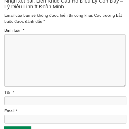
Nhận xét bài: Liên Khúc Câu Hò Điệu Lý Còn Đây –
Lý Diệu Linh ft Đoàn Minh
(Lượt nghe: 46)
Email của bạn sẽ không được hiển thị công khai.
Các trường bắt
buộc được đánh dấu
*
Bình luận
*
Tên
*
Email
*