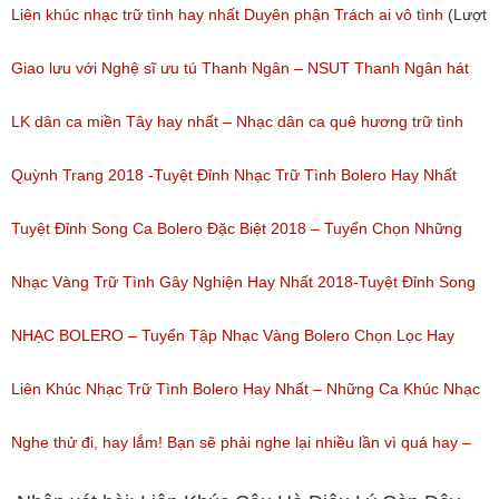
(Lượt nghe: 277)
Liên khúc nhạc trữ tình hay nhất Duyên phận Trách ai vô tình
(Lượt
nghe: 193)
Giao lưu với Nghệ sĩ ưu tú Thanh Ngân – NSUT Thanh Ngân hát
Bolero
LK dân ca miền Tây hay nhất – Nhạc dân ca quê hương trữ tình
(Lượt nghe: 80)
miền tây hay nhất
Quỳnh Trang 2018 -Tuyệt Đỉnh Nhạc Trữ Tình Bolero Hay Nhất
(Lượt nghe: 184)
Của Quỳnh Trang 2018
Tuyệt Đỉnh Song Ca Bolero Đặc Biệt 2018 – Tuyển Chọn Những
(Lượt nghe: 155)
Bài Hát Song Ca Nhạc Vàng Bolero Hay Nhất
Nhạc Vàng Trữ Tình Gây Nghiện Hay Nhất 2018-Tuyệt Đỉnh Song
(Lượt nghe: 218)
Ca Thiên Quang Quỳnh Trang Ngọt Ngào
NHẠC BOLERO – Tuyển Tập Nhạc Vàng Bolero Chọn Lọc Hay
(Lượt nghe: 219)
Nhất / Tuyệt Đỉnh Bolero
Liên Khúc Nhạc Trữ Tình Bolero Hay Nhất – Những Ca Khúc Nhạc
(Lượt nghe: 99)
Vàng Trữ Tình Hay Nhất 2018
Nghe thử đi, hay lắm! Bạn sẽ phải nghe lại nhiều lần vì quá hay –
(Lượt nghe: 75)
Nhạc miền Tây đặc sắc