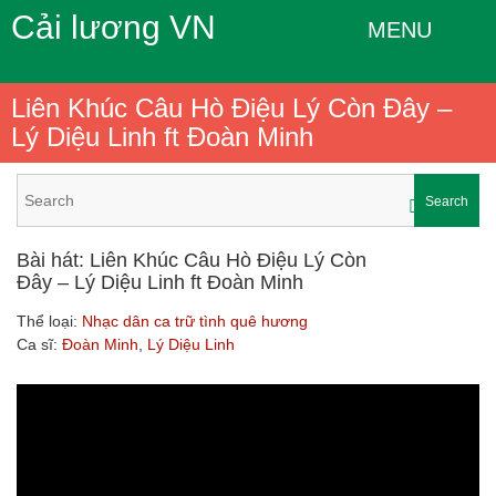
Cải lương VN
MENU
Liên Khúc Câu Hò Điệu Lý Còn Đây –
Lý Diệu Linh ft Đoàn Minh
Search
Bài hát: Liên Khúc Câu Hò Điệu Lý Còn
Đây – Lý Diệu Linh ft Đoàn Minh
Thể loại:
Nhạc dân ca trữ tình quê hương
Ca sĩ:
Đoàn Minh
,
Lý Diệu Linh