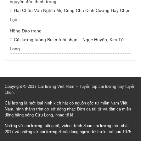
nguyễn đức thính
trong
Hát Chầu Văn Nghĩa Mẹ Công Cha Đinh Cương Hay Chọn
Lọc
Hồng Đào
trong
Cải lương tuồng Bụi mờ ải nhạn – Ngọc Huyền, Kim Tử
Long
Copyright © 2017
Cải lương Việt Nam – Tuyển tập cải lương hay tuyển
chọn
.
Cải lương là một loại hình kịch hát có nguồn gốc từ miền Nam Việt
Nam, hình thành trên cơ sở dòng nhạc Đờn ca tài tử và dân ca miền
đồng bằng sông Cửu Long, nhạc tế lễ.
Những vở cải lương tuồng cổ, video, trích đoạn cải lương mới nhất
2017 và những vở cải lương đi vào lòng người từ trước và sau 1975.