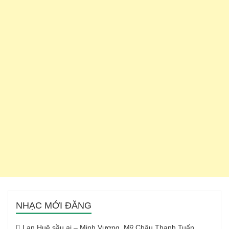
NHẠC MỚI ĐĂNG
Lan Huệ sầu ai – Minh Vương, Mỹ Châu Thanh Tuấn,