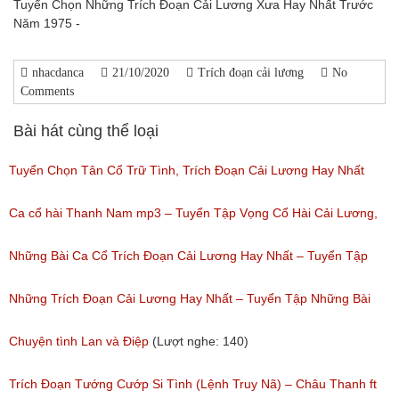
Tuyển Chọn Những Trích Đoạn Cải Lương Xưa Hay Nhất Trước
Năm 1975 -
nhacdanca
21/10/2020
Trích đoạn cải lương
No
Comments
Bài hát cùng thể loại
Tuyển Chọn Tân Cổ Trữ Tình, Trích Đoạn Cải Lương Hay Nhất
Của Nhiều Nghệ Sĩ Nổi Tiếng Đặc Sắc Nhất
Ca cổ hài Thanh Nam mp3 – Tuyển Tập Vọng Cổ Hài Cải Lương,
(Lượt nghe: 213)
Tân Cổ Xưa Hay Nhất Của Thanh Nam
Những Bài Ca Cổ Trích Đoạn Cải Lương Hay Nhất – Tuyển Tập
(Lượt nghe: 1,083)
Những Bài Ca Cổ Hay Của Tấn Tài
Những Trích Đoạn Cải Lương Hay Nhất – Tuyển Tập Những Bài
(Lượt nghe: 303)
Tân Cổ Cải Lương Đặc Sắc
Chuyện tình Lan và Điệp
(Lượt nghe: 140)
(Lượt nghe: 150)
Trích Đoạn Tướng Cướp Si Tình (Lệnh Truy Nã) – Châu Thanh ft