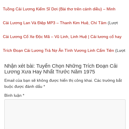
Cẩm Tiên, Hồng Yến
Tuồng Cải Lương Kiếm Sĩ Dơi (Bài thơ trên cánh diều) – Minh
(Lượt nghe: 1,213)
Phụng, Minh Châu
Cải Lương Lan Và Điệp MP3 – Thanh Kim Huệ, Chí Tâm
(Lượt
(Lượt nghe: 517)
nghe: 4,352)
Cải Lương Cổ Xe Độc Mã – Vũ Linh, Linh Huệ | Cải lương cổ hay
nhất
Trích Đoạn Cải Lương Trả Nợ Ân Tình Vương Linh Cẩm Tiên
(Lượt
(Lượt nghe: 1,347)
nghe: 971)
Nhận xét bài: Tuyển Chọn Những Trích Đoạn Cải
Lương Xưa Hay Nhất Trước Năm 1975
Email của bạn sẽ không được hiển thị công khai.
Các trường bắt
buộc được đánh dấu
*
Bình luận
*