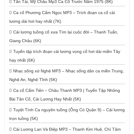
Tấn Tài, Mỹ Châu Mp3 Ca Cổ Trước Năm 1975 (8K)
Ca cổ Phương Cẩm Ngọc MP3 – Trích đoạn ca cổ cải
lương dài hơi hay nhất (7K)
Cải lương tuồng cổ xưa Tìm lại cuộc đời – Thanh Tuấn,
Giang Châu (6K)
Tuyển tập trích đoạn cải lương vọng cổ hơi dài miền Tây
hay nhất (6K)
Nhạc sống xứ Nghệ MP3 – Nhạc sống dân ca miền Trung,
Nghệ An, Nghệ Tĩnh (5K)
Ca cổ Cẩm Tiên – Châu Thanh MP3 | Tuyển Tập Những
Bài Tân Cổ, Cải Lương Hay Nhất (5K)
Tuyệt Tình Ca nguyên tuồng (Ông Cò Quận 9) – Cải lương
trọn tuồng (5K)
Cải Lương Lan Và Điệp MP3 – Thanh Kim Huệ, Chí Tâm