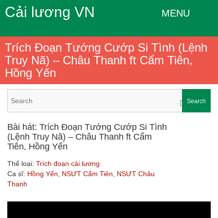
Cải lương VN
MENU
Trích Đoạn Tướng Cướp Si Tình (Lệnh
Truy Nã) – Châu Thanh ft Cẩm Tiên,
Hồng Yến
Search
Bài hát: Trích Đoạn Tướng Cướp Si Tình
(Lệnh Truy Nã) – Châu Thanh ft Cẩm
Tiên, Hồng Yến
Thể loại:
Trích đoạn cải lương
Ca sĩ:
Hồng Yến
,
NSƯT Cẩm Tiên
,
NSƯT Châu
Thanh