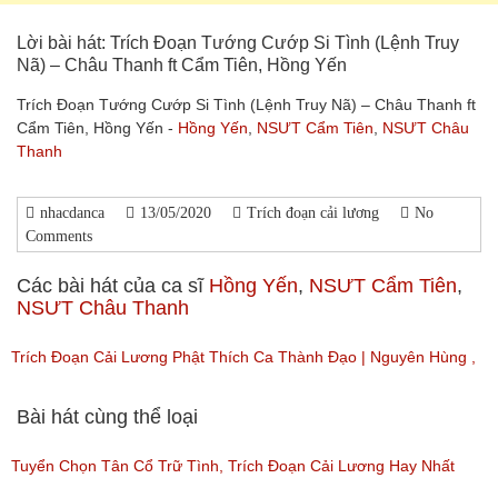
Lời bài hát: Trích Đoạn Tướng Cướp Si Tình (Lệnh Truy
Nã) – Châu Thanh ft Cẩm Tiên, Hồng Yến
Trích Đoạn Tướng Cướp Si Tình (Lệnh Truy Nã) – Châu Thanh ft
Cẩm Tiên, Hồng Yến -
Hồng Yến
,
NSƯT Cẩm Tiên
,
NSƯT Châu
Thanh
nhacdanca
13/05/2020
Trích đoạn cải lương
No
Comments
Các bài hát của ca sĩ
Hồng Yến
,
NSƯT Cẩm Tiên
,
NSƯT Châu Thanh
Trích Đoạn Cải Lương Phật Thích Ca Thành Đạo | Nguyên Hùng ,
Hồng Yến
Bài hát cùng thể loại
(Lượt nghe: 125)
Tuyển Chọn Tân Cổ Trữ Tình, Trích Đoạn Cải Lương Hay Nhất