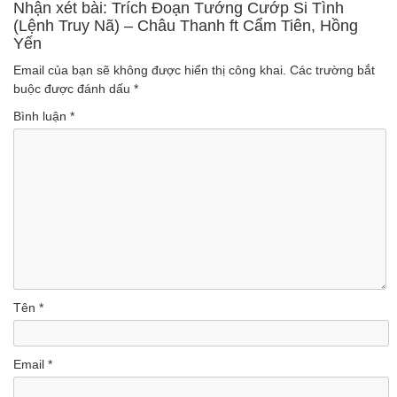
(Lượt nghe: 1,347)
nghe: 971)
Nhận xét bài: Trích Đoạn Tướng Cướp Si Tình
(Lệnh Truy Nã) – Châu Thanh ft Cẩm Tiên, Hồng
Yến
Email của bạn sẽ không được hiển thị công khai.
Các trường bắt
buộc được đánh dấu
*
Bình luận
*
Tên
*
Email
*