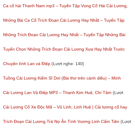
Của Nhiều Nghệ Sĩ Nổi Tiếng Đặc Sắc Nhất
Ca cổ hài Thanh Nam mp3 – Tuyển Tập Vọng Cổ Hài Cải Lương,
(Lượt nghe: 213)
Tân Cổ Xưa Hay Nhất Của Thanh Nam
Những Bài Ca Cổ Trích Đoạn Cải Lương Hay Nhất – Tuyển Tập
(Lượt nghe: 1,083)
Những Bài Ca Cổ Hay Của Tấn Tài
Những Trích Đoạn Cải Lương Hay Nhất – Tuyển Tập Những Bài
(Lượt nghe: 303)
Tân Cổ Cải Lương Đặc Sắc
Tuyển Chọn Những Trích Đoạn Cải Lương Xưa Hay Nhất Trước
(Lượt nghe: 150)
Năm 1975
Chuyện tình Lan và Điệp
(Lượt nghe: 140)
(Lượt nghe: 426)
Tuồng Cải Lương Kiếm Sĩ Dơi (Bài thơ trên cánh diều) – Minh
Phụng, Minh Châu
Cải Lương Lan Và Điệp MP3 – Thanh Kim Huệ, Chí Tâm
(Lượt
(Lượt nghe: 517)
nghe: 4,351)
Cải Lương Cổ Xe Độc Mã – Vũ Linh, Linh Huệ | Cải lương cổ hay
nhất
Trích Đoạn Cải Lương Trả Nợ Ân Tình Vương Linh Cẩm Tiên
(Lượt