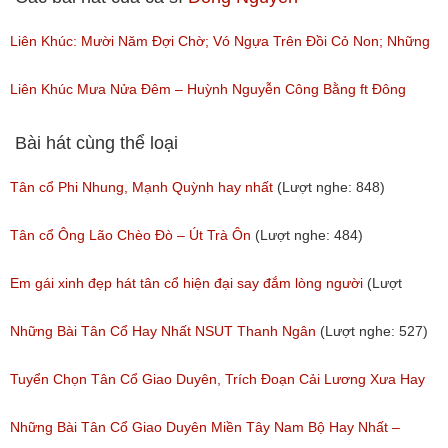
Liên Khúc: Mười Năm Đợi Chờ; Vó Ngựa Trên Đồi Cỏ Non; Những
Đêm Lạnh
Liên Khúc Mưa Nửa Đêm – Huỳnh Nguyễn Công Bằng ft Đông
(Lượt nghe: 43)
Nguyên, Trần Xuân
Bài hát cùng thể loại
(Lượt nghe: 103)
Tân cổ Phi Nhung, Mạnh Quỳnh hay nhất
(Lượt nghe: 848)
Tân cổ Ông Lão Chèo Đò – Út Trà Ôn
(Lượt nghe: 484)
Em gái xinh đẹp hát tân cổ hiện đại say đắm lòng người
(Lượt
nghe: 276)
Những Bài Tân Cổ Hay Nhất NSUT Thanh Ngân
(Lượt nghe: 527)
Tuyển Chọn Tân Cổ Giao Duyên, Trích Đoạn Cải Lương Xưa Hay
Nhất Được Nghe Nhiều Nhất Trước 1975
Những Bài Tân Cổ Giao Duyên Miền Tây Nam Bộ Hay Nhất –