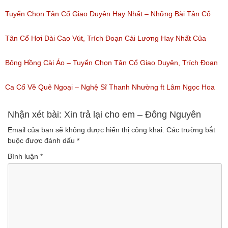
(Lượt nghe: 471)
Tuyển Tập Tân Cổ Cải Lương Đặc Sắc
Tuyển Chọn Tân Cổ Giao Duyên Hay Nhất – Những Bài Tân Cổ
(Lượt nghe: 319)
Cải Lương Hay Nhất
Tân Cổ Hơi Dài Cao Vút, Trích Đoạn Cải Lương Hay Nhất Của
(Lượt nghe: 214)
Nhiều Nghệ Sĩ Hơi Dài Nghe Nhiều Nhất
Bông Hồng Cài Áo – Tuyển Chọn Tân Cổ Giao Duyên, Trích Đoạn
(Lượt nghe: 208)
Cải Lương Hay Dễ Nghe Mà Cũng Dễ Ngủ
Ca Cổ Về Quê Ngoại – Nghệ Sĩ Thanh Nhường ft Lâm Ngọc Hoa
(Lượt nghe: 234)
(Lượt nghe: 994)
Nhận xét bài: Xin trả lại cho em – Đông Nguyên
Email của bạn sẽ không được hiển thị công khai.
Các trường bắt
buộc được đánh dấu
*
Bình luận
*