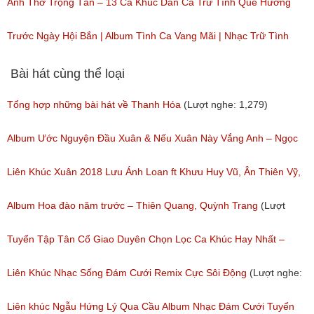
(Lượt nghe: 716)
(Lượt nghe: 44)
Anh Thơ Trọng Tấn – 13 Ca Khúc Dân Ca Trữ Tình Quê Hương
Hay Nhất
Trước Ngày Hội Bắn | Album Tình Ca Vang Mãi | Nhạc Trữ Tình
(Lượt nghe: 534)
(Lượt nghe: 42)
Bài hát cùng thể loại
Tổng hợp những bài hát về Thanh Hóa
(Lượt nghe: 1,279)
Album Ước Nguyện Đầu Xuân & Nếu Xuân Này Vắng Anh – Ngọc
Nữ Phương Anh │ Nhạc Xuân Mới Nhất 2018
Liên Khúc Xuân 2018 Lưu Ánh Loan ft Khưu Huy Vũ, Ân Thiên Vỹ,
(Lượt nghe: 635)
Lưu Chí Vỹ
Album Hoa đào năm trước – Thiên Quang, Quỳnh Trang
(Lượt
(Lượt nghe: 410)
nghe: 249)
Tuyển Tập Tân Cổ Giao Duyên Chọn Lọc Ca Khúc Hay Nhất –
Album Tân Cổ Hoa Tím Bằng Lăng
Liên Khúc Nhạc Sống Đám Cưới Remix Cực Sôi Động
(Lượt nghe:
(Lượt nghe: 1,175)
706)
Liên khúc Ngẫu Hứng Lý Qua Cầu Album Nhạc Đám Cưới Tuyển