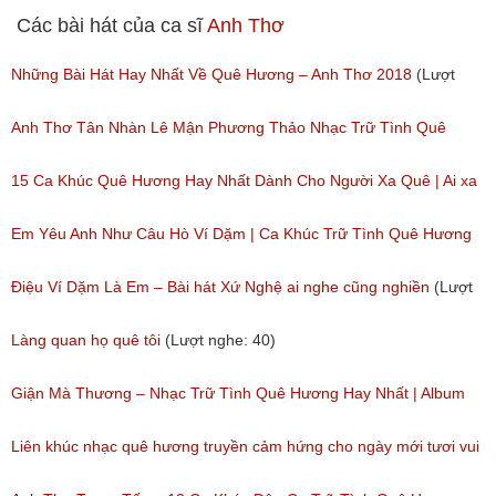
Các bài hát của ca sĩ
Anh Thơ
Những Bài Hát Hay Nhất Về Quê Hương – Anh Thơ 2018
(Lượt
nghe: 430)
Anh Thơ Tân Nhàn Lê Mận Phương Thảo Nhạc Trữ Tình Quê
Hương Tuyển Chọn
15 Ca Khúc Quê Hương Hay Nhất Dành Cho Người Xa Quê | Ai xa
(Lượt nghe: 443)
quê cũng muốn nghe
Em Yêu Anh Như Câu Hò Ví Dặm | Ca Khúc Trữ Tình Quê Hương
(Lượt nghe: 200)
Anh Thơ
Điệu Ví Dặm Là Em – Bài hát Xứ Nghệ ai nghe cũng nghiền
(Lượt
(Lượt nghe: 50)
nghe: 84)
Làng quan họ quê tôi
(Lượt nghe: 40)
Giận Mà Thương – Nhạc Trữ Tình Quê Hương Hay Nhất | Album
Anh Thơ Trọng Tấn
Liên khúc nhạc quê hương truyền cảm hứng cho ngày mới tươi vui