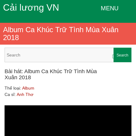
Cải lương VN
MENU
Album Ca Khúc Trữ Tình Mùa Xuân
2018
Search
Bài hát: Album Ca Khúc Trữ Tình Mùa
Xuân 2018
Thể loại:
Album
Ca sĩ:
Anh Thơ