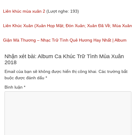
Chọn Cực Hay
Liên khúc mùa xuân 2
(Lượt nghe: 193)
(Lượt nghe: 439)
Liên Khúc Xuân (Xuân Họp Mặt; Đón Xuân; Xuân Đã Về; Mùa Xuân
Ơi; Ngày Tết Quê Em)
Giận Mà Thương – Nhạc Trữ Tình Quê Hương Hay Nhất | Album
(Lượt nghe: 341)
Anh Thơ Trọng Tấn
Nhận xét bài: Album Ca Khúc Trữ Tình Mùa Xuân
2018
(Lượt nghe: 716)
Email của bạn sẽ không được hiển thị công khai.
Các trường bắt
buộc được đánh dấu
*
Bình luận
*