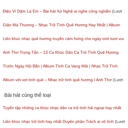
(Lượt nghe: 201)
Anh Thơ
Điệu Ví Dặm Là Em – Bài hát Xứ Nghệ ai nghe cũng nghiền
(Lượt
(Lượt nghe: 50)
nghe: 84)
Giận Mà Thương – Nhạc Trữ Tình Quê Hương Hay Nhất | Album
Anh Thơ Trọng Tấn
Liên khúc nhạc quê hương truyền cảm hứng cho ngày mới tươi vui
(Lượt nghe: 716)
(Lượt nghe: 44)
Anh Thơ Trọng Tấn – 13 Ca Khúc Dân Ca Trữ Tình Quê Hương
Hay Nhất
Trước Ngày Hội Bắn | Album Tình Ca Vang Mãi | Nhạc Trữ Tình
(Lượt nghe: 534)
(Lượt nghe: 42)
Album vời vợi tình quê – Nhạc trữ tình quê hương / Anh Thơ
(Lượt
nghe: 60)
Bài hát cùng thể loại
Tuyển tập những ca khúc nhạc dân ca trữ tình hải ngoại hay nhất
(Lượt nghe: 277)
Liên khúc nhạc trữ tình hay nhất Duyên phận Trách ai vô tình
(Lượt