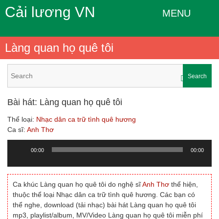
Cải lương VN
MENU
Làng quan họ quê tôi
Search
Bài hát: Làng quan họ quê tôi
Thể loại:
Nhạc dân ca trữ tình quê hương
Ca sĩ:
Anh Thơ
00:00
00:00
Trình
chơi
Audio
Ca khúc Làng quan họ quê tôi do nghệ sĩ
Anh Thơ
thể hiện,
thuộc thể loại Nhạc dân ca trữ tình quê hương. Các bạn có
thể nghe, download (tải nhạc) bài hát Làng quan họ quê tôi
mp3, playlist/album, MV/Video Làng quan họ quê tôi miễn phí