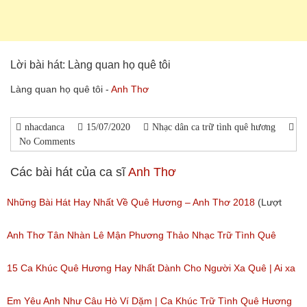
Lời bài hát: Làng quan họ quê tôi
Làng quan họ quê tôi -
Anh Thơ
nhacdanca
15/07/2020
Nhạc dân ca trữ tình quê hương
No Comments
Các bài hát của ca sĩ
Anh Thơ
Những Bài Hát Hay Nhất Về Quê Hương – Anh Thơ 2018
(Lượt
nghe: 430)
Anh Thơ Tân Nhàn Lê Mận Phương Thảo Nhạc Trữ Tình Quê
Hương Tuyển Chọn
15 Ca Khúc Quê Hương Hay Nhất Dành Cho Người Xa Quê | Ai xa
(Lượt nghe: 443)
quê cũng muốn nghe
Em Yêu Anh Như Câu Hò Ví Dặm | Ca Khúc Trữ Tình Quê Hương