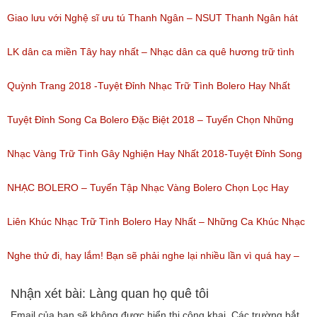
nghe: 193)
Giao lưu với Nghệ sĩ ưu tú Thanh Ngân – NSUT Thanh Ngân hát
Bolero
LK dân ca miền Tây hay nhất – Nhạc dân ca quê hương trữ tình
(Lượt nghe: 80)
miền tây hay nhất
Quỳnh Trang 2018 -Tuyệt Đỉnh Nhạc Trữ Tình Bolero Hay Nhất
(Lượt nghe: 184)
Của Quỳnh Trang 2018
Tuyệt Đỉnh Song Ca Bolero Đặc Biệt 2018 – Tuyển Chọn Những
(Lượt nghe: 155)
Bài Hát Song Ca Nhạc Vàng Bolero Hay Nhất
Nhạc Vàng Trữ Tình Gây Nghiện Hay Nhất 2018-Tuyệt Đỉnh Song
(Lượt nghe: 218)
Ca Thiên Quang Quỳnh Trang Ngọt Ngào
NHẠC BOLERO – Tuyển Tập Nhạc Vàng Bolero Chọn Lọc Hay
(Lượt nghe: 219)
Nhất / Tuyệt Đỉnh Bolero
Liên Khúc Nhạc Trữ Tình Bolero Hay Nhất – Những Ca Khúc Nhạc
(Lượt nghe: 99)
Vàng Trữ Tình Hay Nhất 2018
Nghe thử đi, hay lắm! Bạn sẽ phải nghe lại nhiều lần vì quá hay –
(Lượt nghe: 75)
Nhạc miền Tây đặc sắc
Nhận xét bài: Làng quan họ quê tôi
Email của bạn sẽ không được hiển thị công khai.
Các trường bắt