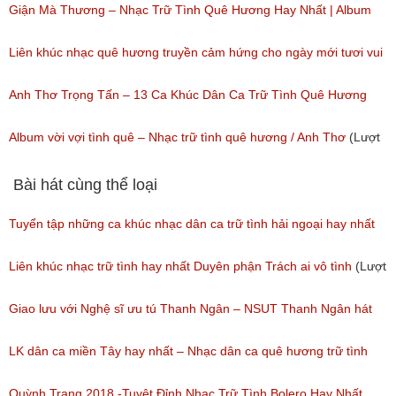
Giận Mà Thương – Nhạc Trữ Tình Quê Hương Hay Nhất | Album
Anh Thơ Trọng Tấn
Liên khúc nhạc quê hương truyền cảm hứng cho ngày mới tươi vui
(Lượt nghe: 716)
(Lượt nghe: 44)
Anh Thơ Trọng Tấn – 13 Ca Khúc Dân Ca Trữ Tình Quê Hương
Hay Nhất
Album vời vợi tình quê – Nhạc trữ tình quê hương / Anh Thơ
(Lượt
(Lượt nghe: 534)
nghe: 60)
Bài hát cùng thể loại
Tuyển tập những ca khúc nhạc dân ca trữ tình hải ngoại hay nhất
(Lượt nghe: 277)
Liên khúc nhạc trữ tình hay nhất Duyên phận Trách ai vô tình
(Lượt
nghe: 193)
Giao lưu với Nghệ sĩ ưu tú Thanh Ngân – NSUT Thanh Ngân hát
Bolero
LK dân ca miền Tây hay nhất – Nhạc dân ca quê hương trữ tình
(Lượt nghe: 80)
miền tây hay nhất
Quỳnh Trang 2018 -Tuyệt Đỉnh Nhạc Trữ Tình Bolero Hay Nhất