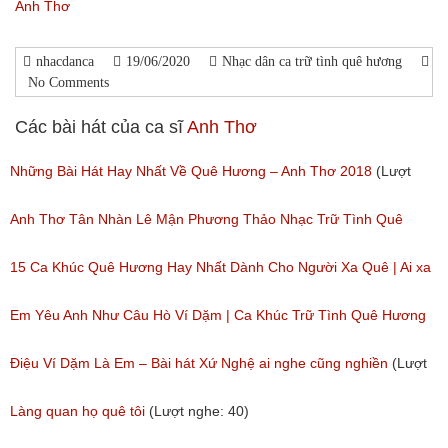
Anh Thơ
nhacdanca
19/06/2020
Nhạc dân ca trữ tình quê hương
No Comments
Các bài hát của ca sĩ
Anh Thơ
Những Bài Hát Hay Nhất Về Quê Hương – Anh Thơ 2018
(Lượt
nghe: 430)
Anh Thơ Tân Nhàn Lê Mận Phương Thảo Nhạc Trữ Tình Quê
Hương Tuyển Chọn
15 Ca Khúc Quê Hương Hay Nhất Dành Cho Người Xa Quê | Ai xa
(Lượt nghe: 443)
quê cũng muốn nghe
Em Yêu Anh Như Câu Hò Ví Dặm | Ca Khúc Trữ Tình Quê Hương
(Lượt nghe: 200)
Anh Thơ
Điệu Ví Dặm Là Em – Bài hát Xứ Nghệ ai nghe cũng nghiền
(Lượt
(Lượt nghe: 50)
nghe: 84)
Làng quan họ quê tôi
(Lượt nghe: 40)