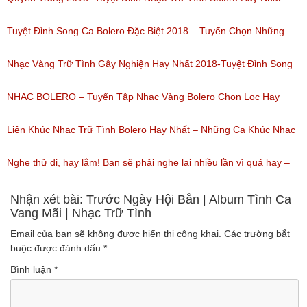
(Lượt nghe: 184)
Của Quỳnh Trang 2018
Tuyệt Đỉnh Song Ca Bolero Đặc Biệt 2018 – Tuyển Chọn Những
(Lượt nghe: 155)
Bài Hát Song Ca Nhạc Vàng Bolero Hay Nhất
Nhạc Vàng Trữ Tình Gây Nghiện Hay Nhất 2018-Tuyệt Đỉnh Song
(Lượt nghe: 218)
Ca Thiên Quang Quỳnh Trang Ngọt Ngào
NHẠC BOLERO – Tuyển Tập Nhạc Vàng Bolero Chọn Lọc Hay
(Lượt nghe: 219)
Nhất / Tuyệt Đỉnh Bolero
Liên Khúc Nhạc Trữ Tình Bolero Hay Nhất – Những Ca Khúc Nhạc
(Lượt nghe: 99)
Vàng Trữ Tình Hay Nhất 2018
Nghe thử đi, hay lắm! Bạn sẽ phải nghe lại nhiều lần vì quá hay –
(Lượt nghe: 75)
Nhạc miền Tây đặc sắc
Nhận xét bài: Trước Ngày Hội Bắn | Album Tình Ca
Vang Mãi | Nhạc Trữ Tình
(Lượt nghe: 46)
Email của bạn sẽ không được hiển thị công khai.
Các trường bắt
buộc được đánh dấu
*
Bình luận
*