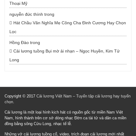
Thoại Mỹ
nguyễn đức thính
trong
Hát Chầu Văn Nghĩa Mẹ Công Cha Đinh Cương Hay Chọn
Lọc
Hồng Đào
trong
Cải lương tuồng Bụi mờ ải nhạn – Ngọc Huyền, Kim Tử
Long
Copyright © 2017
Cải lương Việt Nam – Tuyển tập cải lương hay tuyển
chọn
.
Cải lương là một loại hình kịch hát có nguồn gốc từ miền Nam Việt
Nam, hình thành trên cơ sở dòng nhạc Đờn ca tài tử và dân ca miền
đồng bằng sông Cửu Long, nhạc tế lễ.
Những vở cải lương tuồng cổ, video, trích đoạn cải lương mới nhất