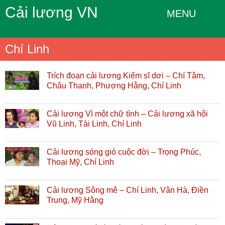
Cải lương VN
MENU
Chí Linh
Trích đoạn cải lương Kiếm sĩ dơi – Chí Tâm,
Châu Thanh, Phượng Hằng, Chí Linh
Cải lương Vì một chữ tình – Cải lương xã hội
Vũ Linh, Tài Linh, Chí Linh
Cải lương sóng gió cuộc đời – Trọng Phúc,
Thoại Mỹ, Chí Linh
Cải lương Sông mê – Chí Linh, Vân Hà, Điền
Trung, Mỹ Hằng