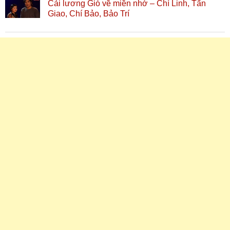
Cải lương Gió về miền nhớ – Chí Linh, Tấn
Giao, Chí Bảo, Bảo Trí