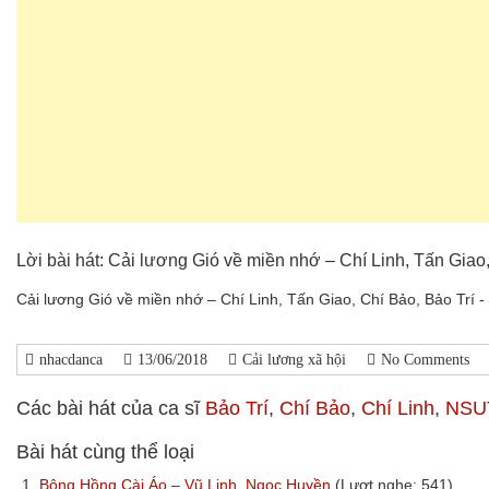
Lời bài hát: Cải lương Gió về miền nhớ – Chí Linh, Tấn Giao,
Cải lương Gió về miền nhớ – Chí Linh, Tấn Giao, Chí Bảo, Bảo Trí -
nhacdanca
13/06/2018
Cải lương xã hội
No Comments
Các bài hát của ca sĩ
Bảo Trí
,
Chí Bảo
,
Chí Linh
,
NSUT
Bài hát cùng thể loại
1.
Bông Hồng Cài Áo – Vũ Linh, Ngọc Huyền
(Lượt nghe: 541)