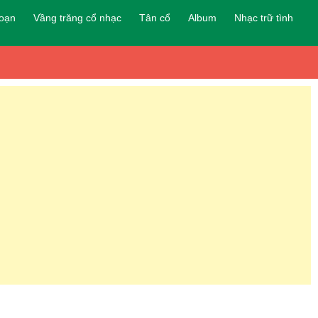
đoạn
Vầng trăng cổ nhạc
Tân cổ
Album
Nhạc trữ tình