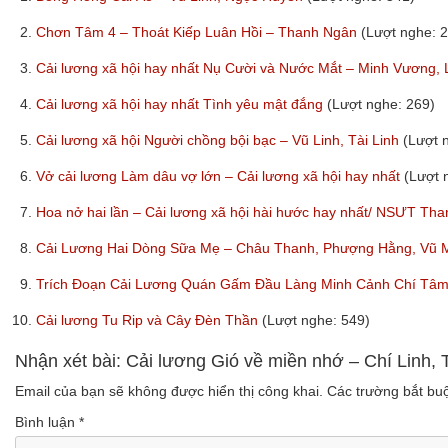
2.
Chơn Tâm 4 – Thoát Kiếp Luân Hồi – Thanh Ngân
(Lượt nghe: 
3.
Cải lương xã hội hay nhất Nụ Cười và Nước Mắt – Minh Vương,
4.
Cải lương xã hội hay nhất Tình yêu mật đắng
(Lượt nghe: 269)
5.
Cải lương xã hội Người chồng bội bạc – Vũ Linh, Tài Linh
(Lượt 
6.
Vở cải lương Làm dâu vợ lớn – Cải lương xã hội hay nhất
(Lượt 
7.
Hoa nở hai lần – Cải lương xã hội hài hước hay nhất/ NSƯT T
8.
Cải Lương Hai Dòng Sữa Mẹ – Châu Thanh, Phượng Hằng, Vũ 
9.
Trích Đoạn Cải Lương Quán Gấm Đầu Làng Minh Cảnh Chí Tâ
10.
Cải lương Tu Rip và Cây Đèn Thần
(Lượt nghe: 549)
Nhận xét bài: Cải lương Gió về miền nhớ – Chí Linh, 
Email của bạn sẽ không được hiển thị công khai.
Các trường bắt b
Bình luận
*