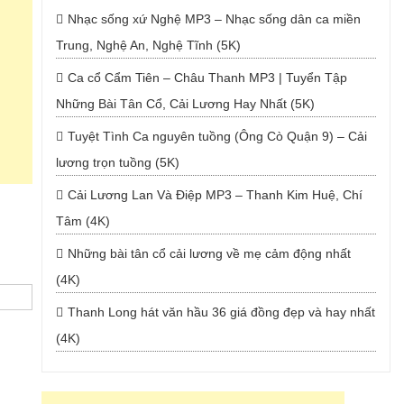
Nhạc sống xứ Nghệ MP3 – Nhạc sống dân ca miền
Trung, Nghệ An, Nghệ Tĩnh (5K)
Ca cổ Cẩm Tiên – Châu Thanh MP3 | Tuyển Tập
Những Bài Tân Cổ, Cải Lương Hay Nhất (5K)
Tuyệt Tình Ca nguyên tuồng (Ông Cò Quận 9) – Cải
lương trọn tuồng (5K)
Cải Lương Lan Và Điệp MP3 – Thanh Kim Huệ, Chí
Tâm (4K)
Những bài tân cổ cải lương về mẹ cảm động nhất
(4K)
Thanh Long hát văn hầu 36 giá đồng đẹp và hay nhất
(4K)