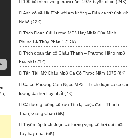
100 bài nhạc vàng trước năm 1975 tuyển chọn (24K)
Anh có về Hà Tĩnh với em không – Dân ca trữ tình xứ
Nghệ (22K)
Trích Đoạn Cải Lương MP3 Hay Nhất Của Minh
Phụng Lệ Thủy Phần 1 (12K)
Trích đoạn tân cổ Châu Thanh – Phượng Hằng mp3
hay nhất (9K)
Tấn Tài, Mỹ Châu Mp3 Ca Cổ Trước Năm 1975 (8K)
Ca cổ Phương Cẩm Ngọc MP3 – Trích đoạn ca cổ cải
ện,
lương dài hơi hay nhất (7K)
ảo,
Cải lương tuồng cổ xưa Tìm lại cuộc đời – Thanh
Tuấn, Giang Châu (6K)
Tuyển tập trích đoạn cải lương vọng cổ hơi dài miền
Tây hay nhất (6K)