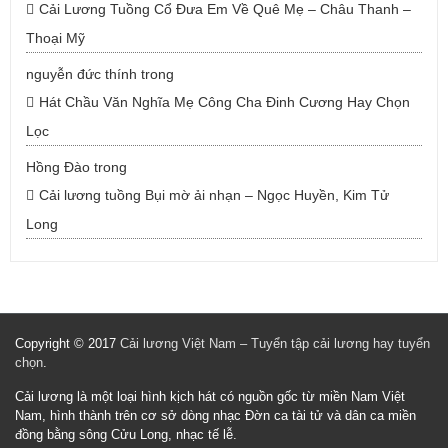
Cải Lương Tuồng Cổ Đưa Em Về Quê Mẹ – Châu Thanh –
Thoại Mỹ
nguyễn đức thính
trong
Hát Chầu Văn Nghĩa Mẹ Công Cha Đinh Cương Hay Chọn
Lọc
Hồng Đào
trong
Cải lương tuồng Bụi mờ ải nhạn – Ngọc Huyền, Kim Tử
Long
Copyright © 2017
Cải lương Việt Nam – Tuyển tập cải lương hay tuyển
chọn
.
Cải lương là một loại hình kịch hát có nguồn gốc từ miền Nam Việt
Nam, hình thành trên cơ sở dòng nhạc Đờn ca tài tử và dân ca miền
đồng bằng sông Cửu Long, nhạc tế lễ.