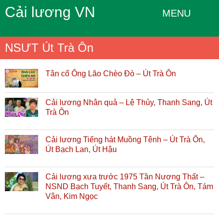
Cải lương VN
MENU
NSƯT Út Trà Ôn
Tân cổ Ông Lão Chèo Đò – Út Trà Ôn
Cải lương Nhân quả – Lệ Thủy, Thanh Sang, Út
Trà Ôn
Cải lương Tiếng hát Muồng Tênh – Út Trà Ôn,
Út Bạch Lan, Út Hậu
Cải lương xưa trước 1975 Tần Nương Thất –
NSND Bạch Tuyết, Thanh Sang, Út Trà Ôn, Tám
Vân, Kim Ngọc