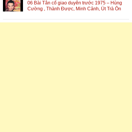
06 Bài Tân cổ giao duyên trước 1975 – Hùng
Cường , Thành Được, Minh Cảnh, Út Trà Ôn