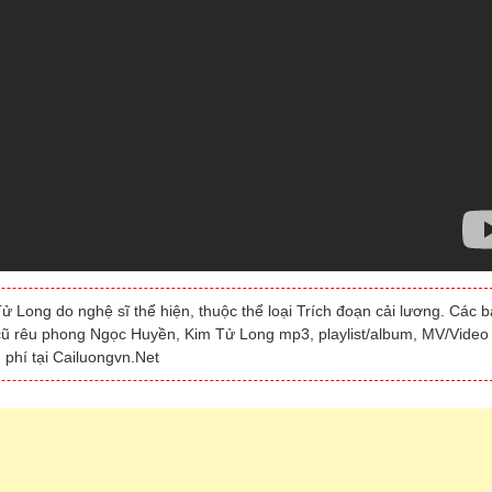
 Long do nghệ sĩ thể hiện, thuộc thể loại Trích đoạn cải lương. Các 
i cũ rêu phong Ngọc Huyền, Kim Tử Long mp3, playlist/album, MV/Video
phí tại Cailuongvn.Net