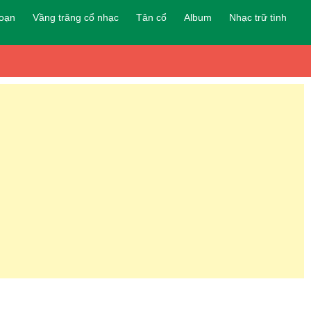
đoạn
Vầng trăng cổ nhạc
Tân cổ
Album
Nhạc trữ tình