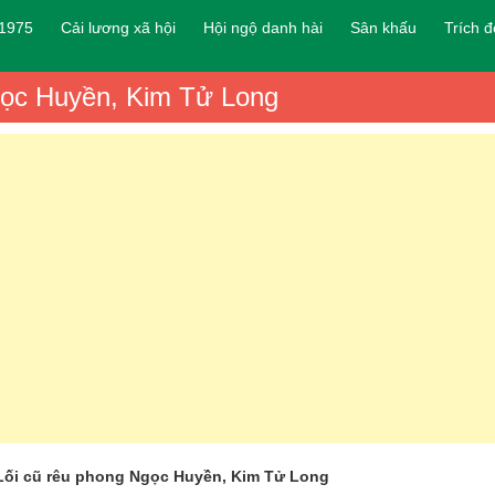
 1975
Cải lương xã hội
Hội ngộ danh hài
Sân khấu
Trích 
Ngọc Huyền, Kim Tử Long
 Lối cũ rêu phong Ngọc Huyền, Kim Tử Long