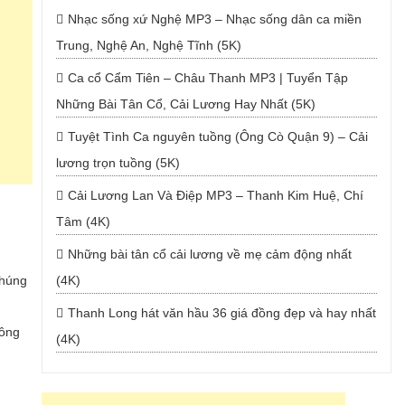
Nhạc sống xứ Nghệ MP3 – Nhạc sống dân ca miền
Trung, Nghệ An, Nghệ Tĩnh (5K)
Ca cổ Cẩm Tiên – Châu Thanh MP3 | Tuyển Tập
Những Bài Tân Cổ, Cải Lương Hay Nhất (5K)
Tuyệt Tình Ca nguyên tuồng (Ông Cò Quận 9) – Cải
lương trọn tuồng (5K)
Cải Lương Lan Và Điệp MP3 – Thanh Kim Huệ, Chí
Tâm (4K)
Những bài tân cổ cải lương về mẹ cảm động nhất
chúng
(4K)
Thanh Long hát văn hầu 36 giá đồng đẹp và hay nhất
sông
(4K)