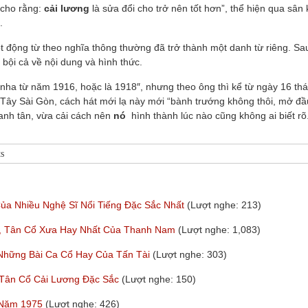
 cho rằng:
cải lương
là sửa đổi cho trở nên tốt hơn”, thể hiện qua sân
.
ột động từ theo nghĩa thông thường đã trở thành một danh từ riêng. Sa
 bội cả về nội dung và hình thức.
ha từ năm 1916, hoặc là 1918″, nhưng theo ông thì kể từ ngày 16 th
 Tây Sài Gòn, cách hát mới lạ này mới “bành trướng không thôi, mở đầ
canh tân, vừa cải cách nên
nó
hình thành lúc nào cũng không ai biết rõ
s
ủa Nhiều Nghệ Sĩ Nổi Tiếng Đặc Sắc Nhất
(Lượt nghe: 213)
g, Tân Cổ Xưa Hay Nhất Của Thanh Nam
(Lượt nghe: 1,083)
 Những Bài Ca Cổ Hay Của Tấn Tài
(Lượt nghe: 303)
 Tân Cổ Cải Lương Đặc Sắc
(Lượt nghe: 150)
 Năm 1975
(Lượt nghe: 426)