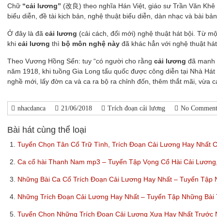
Chữ
“cải lương”
(改良) theo nghĩa Hán Việt, giáo sư Trần Văn Khê
biểu diễn, đề tài kịch bản, nghệ thuật biểu diễn, dàn nhạc và bài bản
Ở đây là đã
cải lương
(cải cách, đổi mới) nghệ thuật hát bội. Từ m
khi
cải lương
thì
bộ môn nghệ này
đã khác hẳn với nghệ thuật hát
Theo Vương Hồng Sển: tuy “có người cho rằng
cải lương
đã manh n
năm 1918, khi tuồng Gia Long tẩu quốc được công diễn tại Nhà Hát
nghề mới, lấy đờn ca và ca ra bộ ra chỉnh đốn, thêm thắt mãi, vừa 
nhacdanca
21/06/2018
Trích đoạn cải lương
No Comment
Bài hát cùng thể loại
1.
Tuyển Chọn Tân Cổ Trữ Tình, Trích Đoạn Cải Lương Hay Nhất C
2.
Ca cổ hài Thanh Nam mp3 – Tuyển Tập Vọng Cổ Hài Cải Lươn
3.
Những Bài Ca Cổ Trích Đoạn Cải Lương Hay Nhất – Tuyển Tập
4.
Những Trích Đoạn Cải Lương Hay Nhất – Tuyển Tập Những Bài
5.
Tuyển Chọn Những Trích Đoạn Cải Lương Xưa Hay Nhất Trước