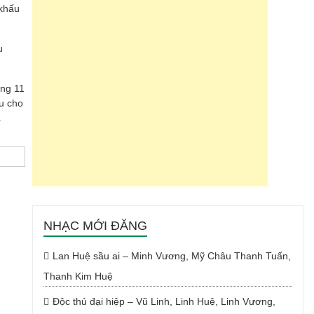
 khấu
u
áng 11
u cho
.
NHẠC MỚI ĐĂNG
Lan Huệ sầu ai – Minh Vương, Mỹ Châu Thanh Tuấn,
Thanh Kim Huệ
Độc thủ đại hiệp – Vũ Linh, Linh Huệ, Linh Vương,