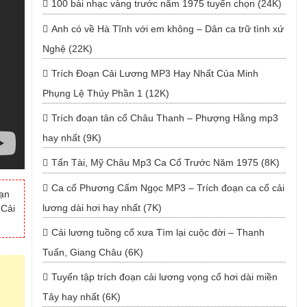
100 bài nhạc vàng trước năm 1975 tuyển chọn (24K)
Anh có về Hà Tĩnh với em không – Dân ca trữ tình xứ
Nghệ (22K)
Trích Đoạn Cải Lương MP3 Hay Nhất Của Minh
Phụng Lệ Thủy Phần 1 (12K)
Trích đoạn tân cổ Châu Thanh – Phượng Hằng mp3
hay nhất (9K)
Tấn Tài, Mỹ Châu Mp3 Ca Cổ Trước Năm 1975 (8K)
Ca cổ Phương Cẩm Ngọc MP3 – Trích đoạn ca cổ cải
bạn
lương dài hơi hay nhất (7K)
 Cải
Cải lương tuồng cổ xưa Tìm lại cuộc đời – Thanh
Tuấn, Giang Châu (6K)
Tuyển tập trích đoạn cải lương vọng cổ hơi dài miền
Tây hay nhất (6K)