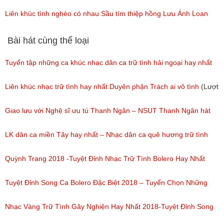
(Lượt nghe: 62)
Hồng quyên
Liên khúc tình nghèo có nhau Sầu tím thiệp hồng Lưu Ánh Loan
(Lượt nghe: 76)
(Lượt nghe: 61)
Bài hát cùng thể loại
Tuyển tập những ca khúc nhạc dân ca trữ tình hải ngoại hay nhất
(Lượt nghe: 277)
Liên khúc nhạc trữ tình hay nhất Duyên phận Trách ai vô tình
(Lượt
nghe: 193)
Giao lưu với Nghệ sĩ ưu tú Thanh Ngân – NSUT Thanh Ngân hát
Bolero
LK dân ca miền Tây hay nhất – Nhạc dân ca quê hương trữ tình
(Lượt nghe: 80)
miền tây hay nhất
Quỳnh Trang 2018 -Tuyệt Đỉnh Nhạc Trữ Tình Bolero Hay Nhất
(Lượt nghe: 184)
Của Quỳnh Trang 2018
Tuyệt Đỉnh Song Ca Bolero Đặc Biệt 2018 – Tuyển Chọn Những
(Lượt nghe: 155)
Bài Hát Song Ca Nhạc Vàng Bolero Hay Nhất
Nhạc Vàng Trữ Tình Gây Nghiện Hay Nhất 2018-Tuyệt Đỉnh Song