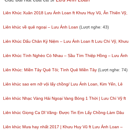
Liên Khúc Xuân 2018 Lưu Ánh Loan ft Khưu Huy Vũ, Ân Thiên Vỹ,
Lưu Chí Vỹ
Liên khúc về quê ngoại – Lưu Ánh Loan
(Lượt nghe: 43)
(Lượt nghe: 410)
Liên Khúc Dấu Chân Kỷ Niệm – Lưu Ánh Loan ft Lưu Chí Vỹ, Khưu
Huy Vũ, Lê Sang
Liên Khúc Tình Nghèo Có Nhau – Sầu Tím Thiệp Hồng – Lưu Ánh
(Lượt nghe: 39)
Loan ft Nhiều Ca Sỹ
Liên Khúc: Miền Tây Quê Tôi; Tình Quê Miền Tây
(Lượt nghe: 74)
(Lượt nghe: 38)
Liên khúc sao em nỡ vội lấy chồng/ Lưu Ánh Loan, Kim Yến, Lê
Như, Hồng Phượng, Yến Ngọc
Liên khúc Nhạc Vàng Hải Ngoại Vang Bóng 1 Thời | Lưu Chí Vỹ ft
(Lượt nghe: 112)
Lưu Ánh Loan, Lê Như, Diễm Thùy, Quỳnh Trang
Liên khúc Giọng Ca Dĩ Vãng- Được Tin Em Lấy Chồng-Làm Dâu
(Lượt nghe: 215)
Xứ Lạ – Lưu Ánh Loan Ft Lâm Vũ
Liên khúc Mưa hay nhất 2017 | Khưu Huy Vũ ft Lưu Ánh Loan –