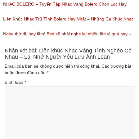
(Lượt nghe: 218)
Ca Thiên Quang Quỳnh Trang Ngọt Ngào
NHẠC BOLERO – Tuyển Tập Nhạc Vàng Bolero Chọn Lọc Hay
(Lượt nghe: 219)
Nhất / Tuyệt Đỉnh Bolero
Liên Khúc Nhạc Trữ Tình Bolero Hay Nhất – Những Ca Khúc Nhạc
(Lượt nghe: 99)
Vàng Trữ Tình Hay Nhất 2018
Nghe thử đi, hay lắm! Bạn sẽ phải nghe lại nhiều lần vì quá hay –
(Lượt nghe: 75)
Nhạc miền Tây đặc sắc
Nhận xét bài: Liên khúc Nhạc Vàng Tình Nghèo Có
Nhau – Lại Nhớ Người Yêu Lưu Ánh Loan
(Lượt nghe: 46)
Email của bạn sẽ không được hiển thị công khai.
Các trường bắt
buộc được đánh dấu
*
Bình luận
*