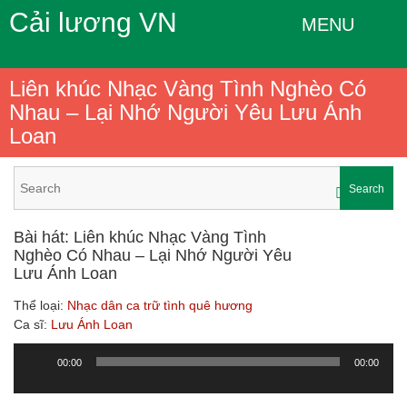
Cải lương VN
MENU
Liên khúc Nhạc Vàng Tình Nghèo Có
Nhau – Lại Nhớ Người Yêu Lưu Ánh
Loan
Search
Bài hát: Liên khúc Nhạc Vàng Tình
Nghèo Có Nhau – Lại Nhớ Người Yêu
Lưu Ánh Loan
Thể loại:
Nhạc dân ca trữ tình quê hương
Ca sĩ:
Lưu Ánh Loan
00:00
00:00
Trình
chơi
Audio