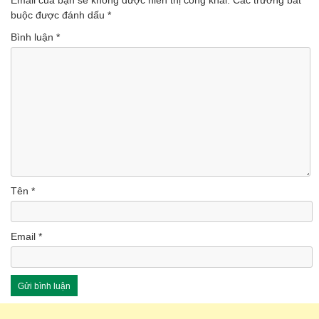
Email của bạn sẽ không được hiển thị công khai.
Các trường bắt
(Lượt nghe: 46)
buộc được đánh dấu
*
Bình luận
*
Tên
*
Email
*