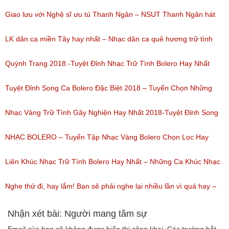
nghe: 193)
Giao lưu với Nghệ sĩ ưu tú Thanh Ngân – NSUT Thanh Ngân hát
Bolero
LK dân ca miền Tây hay nhất – Nhạc dân ca quê hương trữ tình
(Lượt nghe: 80)
miền tây hay nhất
Quỳnh Trang 2018 -Tuyệt Đỉnh Nhạc Trữ Tình Bolero Hay Nhất
(Lượt nghe: 184)
Của Quỳnh Trang 2018
Tuyệt Đỉnh Song Ca Bolero Đặc Biệt 2018 – Tuyển Chọn Những
(Lượt nghe: 155)
Bài Hát Song Ca Nhạc Vàng Bolero Hay Nhất
Nhạc Vàng Trữ Tình Gây Nghiện Hay Nhất 2018-Tuyệt Đỉnh Song
(Lượt nghe: 218)
Ca Thiên Quang Quỳnh Trang Ngọt Ngào
NHẠC BOLERO – Tuyển Tập Nhạc Vàng Bolero Chọn Lọc Hay
(Lượt nghe: 219)
Nhất / Tuyệt Đỉnh Bolero
Liên Khúc Nhạc Trữ Tình Bolero Hay Nhất – Những Ca Khúc Nhạc
(Lượt nghe: 99)
Vàng Trữ Tình Hay Nhất 2018
Nghe thử đi, hay lắm! Bạn sẽ phải nghe lại nhiều lần vì quá hay –
(Lượt nghe: 75)
Nhạc miền Tây đặc sắc
Nhận xét bài: Người mang tâm sự