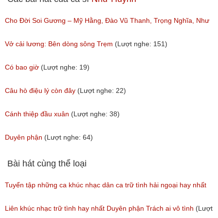
Cho Đời Soi Gương – Mỹ Hằng, Đào Vũ Thanh, Trọng Nghĩa, Như
Huỳnh
Vở cải lương: Bên dòng sông Trẹm
(Lượt nghe: 151)
(Lượt nghe: 96)
Có bao giờ
(Lượt nghe: 19)
Câu hò điệu lý còn đây
(Lượt nghe: 22)
Cánh thiệp đầu xuân
(Lượt nghe: 38)
Duyên phận
(Lượt nghe: 64)
Bài hát cùng thể loại
Tuyển tập những ca khúc nhạc dân ca trữ tình hải ngoại hay nhất
(Lượt nghe: 277)
Liên khúc nhạc trữ tình hay nhất Duyên phận Trách ai vô tình
(Lượt