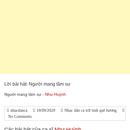
Lời bài hát: Người mang tâm sự
Người mang tâm sự -
Như Huỳnh
nhacdanca
10/09/2020
Nhạc dân ca trữ tình quê hương
No Comments
Các bài hát của ca sĩ
Như Huỳnh