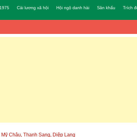
 1975
Cải lương xã hội
Hội ngộ danh hài
Sân khấu
Trích 
êu Mỹ Châu, Thanh Sang, Diệp Lang