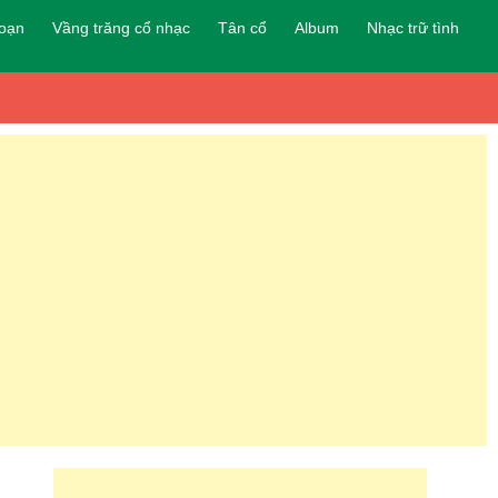
đoạn
Vầng trăng cổ nhạc
Tân cổ
Album
Nhạc trữ tình