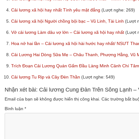
4.
Cải lương xã hội hay nhất Tình yêu mật đắng
(Lượt nghe: 269)
5.
Cải lương xã hội Người chồng bội bạc – Vũ Linh, Tài Linh
(Lượt 
6.
Vở cải lương Làm dâu vợ lớn – Cải lương xã hội hay nhất
(Lượt 
7.
Hoa nở hai lần – Cải lương xã hội hài hước hay nhất/ NSƯT T
8.
Cải Lương Hai Dòng Sữa Mẹ – Châu Thanh, Phượng Hằng, Vũ 
9.
Trích Đoạn Cải Lương Quán Gấm Đầu Làng Minh Cảnh Chí Tâ
10.
Cải lương Tu Rip và Cây Đèn Thần
(Lượt nghe: 549)
Nhận xét bài: Cải lương Cung Đàn Trên Sông Lạnh –
Email của bạn sẽ không được hiển thị công khai.
Các trường bắt b
Bình luận
*