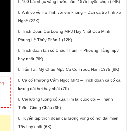
100 bài nhạc vàng trước năm 1975 tuyển chọn (24K)
Anh có về Hà Tĩnh với em không – Dân ca trữ tình xứ
Nghệ (22K)
Trích Đoạn Cải Lương MP3 Hay Nhất Của Minh
Phụng Lệ Thủy Phần 1 (12K)
Trích đoạn tân cổ Châu Thanh – Phượng Hằng mp3
hay nhất (9K)
Tấn Tài, Mỹ Châu Mp3 Ca Cổ Trước Năm 1975 (8K)
Ca cổ Phương Cẩm Ngọc MP3 – Trích đoạn ca cổ cải
ng
lương dài hơi hay nhất (7K)
n
Cải lương tuồng cổ xưa Tìm lại cuộc đời – Thanh
Tuấn, Giang Châu (6K)
Tuyển tập trích đoạn cải lương vọng cổ hơi dài miền
Tây hay nhất (6K)