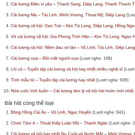
2.
Cải lương Điên vì yêu – Thanh Sang, Diệp Lang, Thanh Thanh
3.
Cải lương Mẹ – Tài Linh, Minh Vương, Thoại Mỹ, Diệp Lang
(Lượ
4.
Cải lương xã hội: Oan Trái – Kim Tử Long, Diệp Lang, Hồng Ng
5.
Vở cải lương xã hội: Gia Phong Tình Hận – Kim Tử Long, Ngọc
6.
Cải lương xã hội: Niềm đau vô tận – Vũ Linh, Tài Linh, Diệp La
7.
Cải lương xưa – Đôi mắt người xưa
(Lượt nghe: 108)
8.
Lôi vũ – Tuyển tập cải lương xã hội hay nhất nhiều nghệ sĩ
(Lượt
9.
Tình mẫu tử – Tuyển tập cải lương hay nhất
(Lượt nghe: 509)
10.
Nửa cuộc tình buồn – Cải lương tâm lý xã hội hài hước mới n
Bài hát cùng thể loại
1.
Bông Hồng Cài Áo – Vũ Linh, Ngọc Huyền
(Lượt nghe: 541)
2.
Chơn Tâm 4 – Thoát Kiếp Luân Hồi – Thanh Ngân
(Lượt nghe: 
3.
Cải lương xã hội hay nhất Nụ Cười và Nước Mắt – Minh Vương,