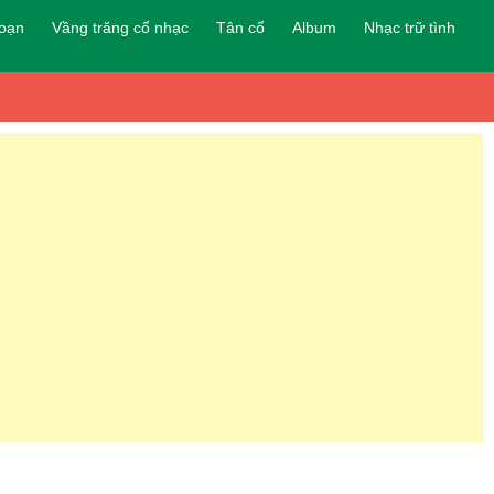
đoạn
Vầng trăng cổ nhạc
Tân cổ
Album
Nhạc trữ tình