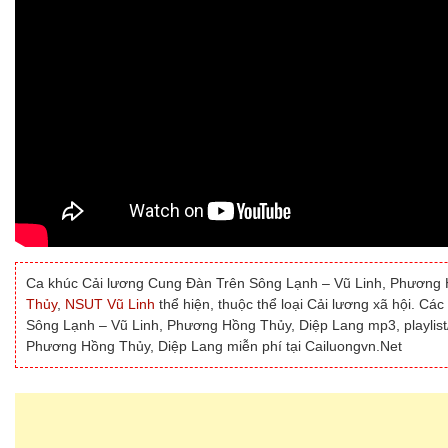
Ca khúc Cải lương Cung Đàn Trên Sông Lạnh – Vũ Linh, Phương 
Thủy
,
NSUT Vũ Linh
thể hiện, thuộc thể loại Cải lương xã hội. Cá
Sông Lạnh – Vũ Linh, Phương Hồng Thủy, Diệp Lang mp3, playlis
Phương Hồng Thủy, Diệp Lang miễn phí tại Cailuongvn.Net