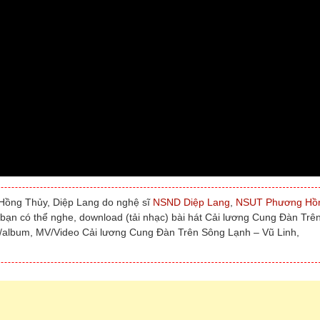
Hồng Thủy, Diệp Lang do nghệ sĩ
NSND Diệp Lang
,
NSUT Phương Hồ
c bạn có thể nghe, download (tải nhạc) bài hát Cải lương Cung Đàn Trê
t/album, MV/Video Cải lương Cung Đàn Trên Sông Lạnh – Vũ Linh,