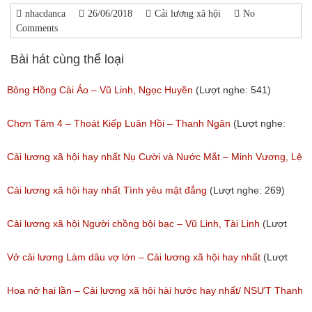
nhacdanca
26/06/2018
Cải lương xã hội
No
Comments
Bài hát cùng thể loại
Bông Hồng Cài Áo – Vũ Linh, Ngọc Huyền
(Lượt nghe: 541)
Chơn Tâm 4 – Thoát Kiếp Luân Hồi – Thanh Ngân
(Lượt nghe:
267)
Cải lương xã hội hay nhất Nụ Cười và Nước Mắt – Minh Vương, Lệ
Thủy
Cải lương xã hội hay nhất Tình yêu mật đắng
(Lượt nghe: 269)
(Lượt nghe: 776)
Cải lương xã hội Người chồng bội bạc – Vũ Linh, Tài Linh
(Lượt
nghe: 473)
Vở cải lương Làm dâu vợ lớn – Cải lương xã hội hay nhất
(Lượt
nghe: 383)
Hoa nở hai lần – Cải lương xã hội hài hước hay nhất/ NSƯT Thanh