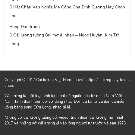
Hát Chầu Văn Nghĩa Mẹ Công Cha Đinh Cương Hay Chọn
Lọc
Hồng Đào
trong
Cải lương tuồng Bụi mờ ải nhạn – Ngọc Huyền, Kim Tử
Long
Copyright © 2017
Cải lương Việt Nam – Tuyển tập cải lương hay tuyển
chọn
.
Cải lương là một loại hình kịch hát có nguồn gốc từ miền Nam Việt
Nam, hình thành trên cơ sở dòng nhạc Đờn ca tài tử và dân ca miền
đồng bằng sông Cửu Long, nhạc tế lễ.
Những vở cải lương tuồng cổ, video, trích đoạn cải lương mới nhất
2017 và những vở cải lương đi vào lòng người từ trước và sau 1975.