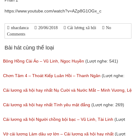
Phần 2
https://www.youtube.com/watch?v=AZp8G1OGx_c
nhacdanca
20/06/2018
Cải lương xã hội
No
Comments
Bài hát cùng thể loại
Bông Hồng Cài Áo – Vũ Linh, Ngọc Huyền
(Lượt nghe: 541)
Chơn Tâm 4 – Thoát Kiếp Luân Hồi – Thanh Ngân
(Lượt nghe:
267)
Cải lương xã hội hay nhất Nụ Cười và Nước Mắt – Minh Vương, Lệ
Thủy
Cải lương xã hội hay nhất Tình yêu mật đắng
(Lượt nghe: 269)
(Lượt nghe: 776)
Cải lương xã hội Người chồng bội bạc – Vũ Linh, Tài Linh
(Lượt
nghe: 473)
Vở cải lương Làm dâu vợ lớn – Cải lương xã hội hay nhất
(Lượt