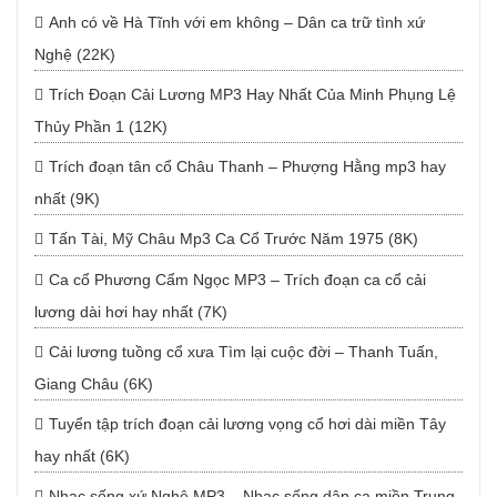
Anh có về Hà Tĩnh với em không – Dân ca trữ tình xứ
Nghệ (22K)
Trích Đoạn Cải Lương MP3 Hay Nhất Của Minh Phụng Lệ
Thủy Phần 1 (12K)
Trích đoạn tân cổ Châu Thanh – Phượng Hằng mp3 hay
nhất (9K)
Tấn Tài, Mỹ Châu Mp3 Ca Cổ Trước Năm 1975 (8K)
Ca cổ Phương Cẩm Ngọc MP3 – Trích đoạn ca cổ cải
lương dài hơi hay nhất (7K)
Cải lương tuồng cổ xưa Tìm lại cuộc đời – Thanh Tuấn,
Giang Châu (6K)
Tuyển tập trích đoạn cải lương vọng cổ hơi dài miền Tây
hay nhất (6K)
Nhạc sống xứ Nghệ MP3 – Nhạc sống dân ca miền Trung,