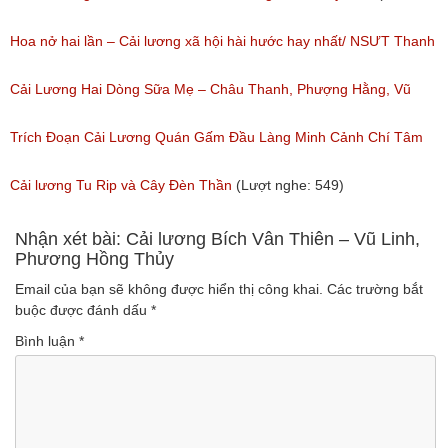
nghe: 383)
Hoa nở hai lần – Cải lương xã hội hài hước hay nhất/ NSƯT Thanh
Ngân, NSƯT Vũ Linh
Cải Lương Hai Dòng Sữa Mẹ – Châu Thanh, Phượng Hằng, Vũ
(Lượt nghe: 191)
Minh Vương, Linh Vương, Phương Hồng Thủy
Trích Đoạn Cải Lương Quán Gấm Đầu Làng Minh Cảnh Chí Tâm
(Lượt nghe: 609)
(Lượt nghe: 285)
Cải lương Tu Rip và Cây Đèn Thần
(Lượt nghe: 549)
Nhận xét bài: Cải lương Bích Vân Thiên – Vũ Linh,
Phương Hồng Thủy
Email của bạn sẽ không được hiển thị công khai.
Các trường bắt
buộc được đánh dấu
*
Bình luận
*