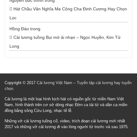
nguyễn đức thính
trong
Hát Chầu Văn Nghĩa Mẹ Công Cha Đinh Cương Hay Chọn
Lọc
Hồng Đào
trong
Cải lương tuồng Bụi mờ ải nhạn – Ngọc Huyền, Kim Tử
Long
Copyright © 2017
Cải lương Việt Nam – Tuyển tập cải lương hay tuyển
chọn
.
Cải lương là một loại hình kịch hát có nguồn gốc từ miền Nam Việt
Nam, hình thành trên cơ sở dòng nhạc Đờn ca tài tử và dân ca miền
đồng bằng sông Cửu Long, nhạc tế lễ.
Những vở cải lương tuồng cổ, video, trích đoạn cải lương mới nhất
2017 và những vở cải lương đi vào lòng người từ trước và sau 1975.