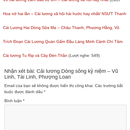
nghe: 383)
Hoa nở hai lần – Cải lương xã hội hài hước hay nhất/ NSƯT Thanh
Ngân, NSƯT Vũ Linh
Cải Lương Hai Dòng Sữa Mẹ – Châu Thanh, Phượng Hằng, Vũ
(Lượt nghe: 191)
Minh Vương, Linh Vương, Phương Hồng Thủy
Trích Đoạn Cải Lương Quán Gấm Đầu Làng Minh Cảnh Chí Tâm
(Lượt nghe: 609)
(Lượt nghe: 285)
Cải lương Tu Rip và Cây Đèn Thần
(Lượt nghe: 549)
Nhận xét bài: Cải lương Dòng sông kỷ niệm – Vũ
Linh, Tài Linh, Phượng Loan
Email của bạn sẽ không được hiển thị công khai.
Các trường bắt
buộc được đánh dấu
*
Bình luận
*