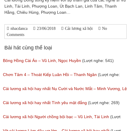
Cải lương Dòng sông kỷ niệm với sự tham gia của các nghệ sĩ Vũ
Linh, Tài Linh, Phượng Loan, Út Bạch Lan, Linh Tâm, Thanh
Hằng, Chiêu Hùng, Phượng Loan…
nhacdanca
23/06/2018
Cải lương xã hội
No
Comments
Bài hát cùng thể loại
Bông Hồng Cài Áo – Vũ Linh, Ngọc Huyền
(Lượt nghe: 541)
Chơn Tâm 4 – Thoát Kiếp Luân Hồi – Thanh Ngân
(Lượt nghe:
267)
Cải lương xã hội hay nhất Nụ Cười và Nước Mắt – Minh Vương, Lệ
Thủy
Cải lương xã hội hay nhất Tình yêu mật đắng
(Lượt nghe: 269)
(Lượt nghe: 776)
Cải lương xã hội Người chồng bội bạc – Vũ Linh, Tài Linh
(Lượt
nghe: 475)
Vở cải lương Làm dâu vợ lớn – Cải lương xã hội hay nhất
(Lượt