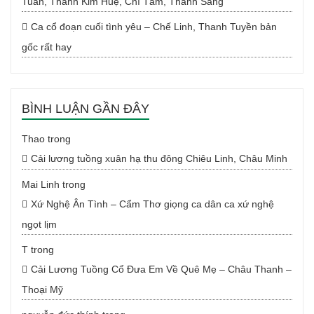
Tuấn, Thanh Kim Huệ, Chí Tâm, Thanh Sang
Ca cổ đoạn cuối tình yêu – Chế Linh, Thanh Tuyền bản
gốc rất hay
BÌNH LUẬN GẦN ĐÂY
Thao
trong
Cải lương tuồng xuân hạ thu đông Chiêu Linh, Châu Minh
Mai Linh
trong
Xứ Nghệ Ân Tình – Cẩm Thơ giọng ca dân ca xứ nghệ
ngọt lịm
T
trong
Cải Lương Tuồng Cổ Đưa Em Về Quê Mẹ – Châu Thanh –
Thoại Mỹ