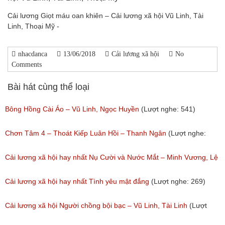
Cải lương Giọt máu oan khiên – Cải lương xã hội Vũ Linh, Tài
Linh, Thoại Mỹ -
nhacdanca
13/06/2018
Cải lương xã hội
No
Comments
Bài hát cùng thể loại
Bông Hồng Cài Áo – Vũ Linh, Ngọc Huyền
(Lượt nghe: 541)
Chơn Tâm 4 – Thoát Kiếp Luân Hồi – Thanh Ngân
(Lượt nghe:
267)
Cải lương xã hội hay nhất Nụ Cười và Nước Mắt – Minh Vương, Lệ
Thủy
Cải lương xã hội hay nhất Tình yêu mật đắng
(Lượt nghe: 269)
(Lượt nghe: 776)
Cải lương xã hội Người chồng bội bạc – Vũ Linh, Tài Linh
(Lượt