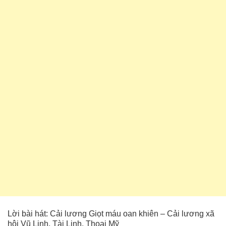
Lời bài hát: Cải lương Giọt máu oan khiên – Cải lương xã
hội Vũ Linh, Tài Linh, Thoại Mỹ