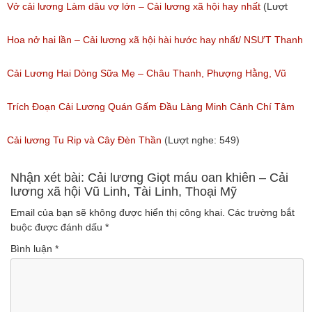
nghe: 475)
Vở cải lương Làm dâu vợ lớn – Cải lương xã hội hay nhất
(Lượt
nghe: 383)
Hoa nở hai lần – Cải lương xã hội hài hước hay nhất/ NSƯT Thanh
Ngân, NSƯT Vũ Linh
Cải Lương Hai Dòng Sữa Mẹ – Châu Thanh, Phượng Hằng, Vũ
(Lượt nghe: 191)
Minh Vương, Linh Vương, Phương Hồng Thủy
Trích Đoạn Cải Lương Quán Gấm Đầu Làng Minh Cảnh Chí Tâm
(Lượt nghe: 609)
(Lượt nghe: 285)
Cải lương Tu Rip và Cây Đèn Thần
(Lượt nghe: 549)
Nhận xét bài: Cải lương Giọt máu oan khiên – Cải
lương xã hội Vũ Linh, Tài Linh, Thoại Mỹ
Email của bạn sẽ không được hiển thị công khai.
Các trường bắt
buộc được đánh dấu
*
Bình luận
*