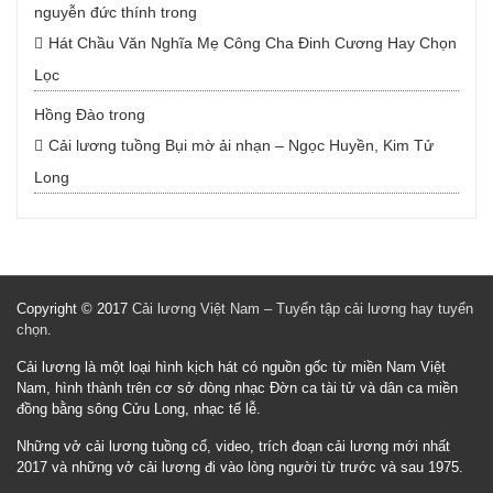
nguyễn đức thính
trong
Hát Chầu Văn Nghĩa Mẹ Công Cha Đinh Cương Hay Chọn
Lọc
Hồng Đào
trong
Cải lương tuồng Bụi mờ ải nhạn – Ngọc Huyền, Kim Tử
Long
Copyright © 2017
Cải lương Việt Nam – Tuyển tập cải lương hay tuyển
chọn
.
Cải lương là một loại hình kịch hát có nguồn gốc từ miền Nam Việt
Nam, hình thành trên cơ sở dòng nhạc Đờn ca tài tử và dân ca miền
đồng bằng sông Cửu Long, nhạc tế lễ.
Những vở cải lương tuồng cổ, video, trích đoạn cải lương mới nhất
2017 và những vở cải lương đi vào lòng người từ trước và sau 1975.