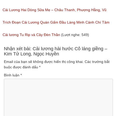
Ngân, NSƯT Vũ Linh
Cải Lương Hai Dòng Sữa Mẹ – Châu Thanh, Phượng Hằng, Vũ
(Lượt nghe: 191)
Minh Vương, Linh Vương, Phương Hồng Thủy
Trích Đoạn Cải Lương Quán Gấm Đầu Làng Minh Cảnh Chí Tâm
(Lượt nghe: 609)
(Lượt nghe: 285)
Cải lương Tu Rip và Cây Đèn Thần
(Lượt nghe: 549)
Nhận xét bài: Cải lương hài hước Cô láng giềng –
Kim Tử Long, Ngọc Huyền
Email của bạn sẽ không được hiển thị công khai.
Các trường bắt
buộc được đánh dấu
*
Bình luận
*