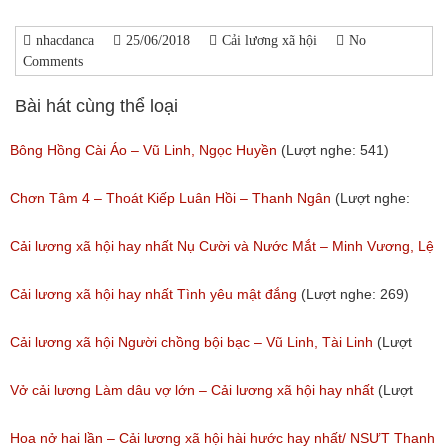
nhacdanca
25/06/2018
Cải lương xã hội
No
Comments
Bài hát cùng thể loại
Bông Hồng Cài Áo – Vũ Linh, Ngọc Huyền
(Lượt nghe: 541)
Chơn Tâm 4 – Thoát Kiếp Luân Hồi – Thanh Ngân
(Lượt nghe:
267)
Cải lương xã hội hay nhất Nụ Cười và Nước Mắt – Minh Vương, Lệ
Thủy
Cải lương xã hội hay nhất Tình yêu mật đắng
(Lượt nghe: 269)
(Lượt nghe: 776)
Cải lương xã hội Người chồng bội bạc – Vũ Linh, Tài Linh
(Lượt
nghe: 473)
Vở cải lương Làm dâu vợ lớn – Cải lương xã hội hay nhất
(Lượt
nghe: 383)
Hoa nở hai lần – Cải lương xã hội hài hước hay nhất/ NSƯT Thanh