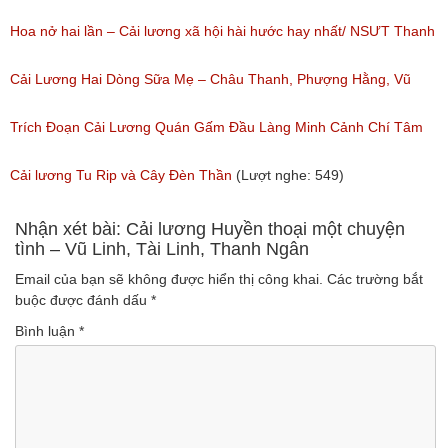
nghe: 383)
Hoa nở hai lần – Cải lương xã hội hài hước hay nhất/ NSƯT Thanh
Ngân, NSƯT Vũ Linh
Cải Lương Hai Dòng Sữa Mẹ – Châu Thanh, Phượng Hằng, Vũ
(Lượt nghe: 191)
Minh Vương, Linh Vương, Phương Hồng Thủy
Trích Đoạn Cải Lương Quán Gấm Đầu Làng Minh Cảnh Chí Tâm
(Lượt nghe: 609)
(Lượt nghe: 285)
Cải lương Tu Rip và Cây Đèn Thần
(Lượt nghe: 549)
Nhận xét bài: Cải lương Huyền thoại một chuyện
tình – Vũ Linh, Tài Linh, Thanh Ngân
Email của bạn sẽ không được hiển thị công khai.
Các trường bắt
buộc được đánh dấu
*
Bình luận
*