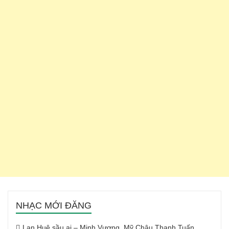
NHẠC MỚI ĐĂNG
Lan Huệ sầu ai – Minh Vương, Mỹ Châu Thanh Tuấn,