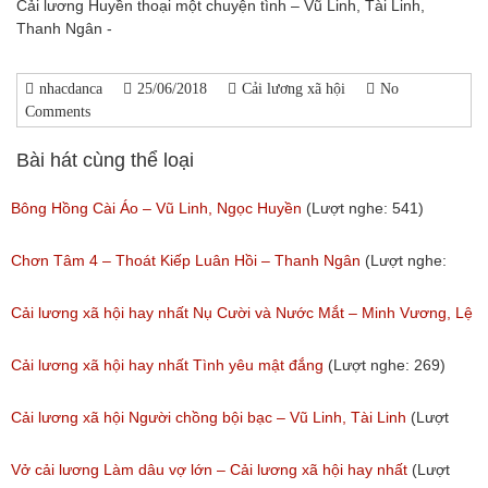
Cải lương Huyền thoại một chuyện tình – Vũ Linh, Tài Linh,
Thanh Ngân -
nhacdanca
25/06/2018
Cải lương xã hội
No
Comments
Bài hát cùng thể loại
Bông Hồng Cài Áo – Vũ Linh, Ngọc Huyền
(Lượt nghe: 541)
Chơn Tâm 4 – Thoát Kiếp Luân Hồi – Thanh Ngân
(Lượt nghe:
267)
Cải lương xã hội hay nhất Nụ Cười và Nước Mắt – Minh Vương, Lệ
Thủy
Cải lương xã hội hay nhất Tình yêu mật đắng
(Lượt nghe: 269)
(Lượt nghe: 776)
Cải lương xã hội Người chồng bội bạc – Vũ Linh, Tài Linh
(Lượt
nghe: 473)
Vở cải lương Làm dâu vợ lớn – Cải lương xã hội hay nhất
(Lượt