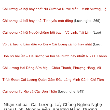
267)
Cải lương xã hội hay nhất Nụ Cười và Nước Mắt – Minh Vương, Lệ
Thủy
Cải lương xã hội hay nhất Tình yêu mật đắng
(Lượt nghe: 269)
(Lượt nghe: 776)
Cải lương xã hội Người chồng bội bạc – Vũ Linh, Tài Linh
(Lượt
nghe: 473)
Vở cải lương Làm dâu vợ lớn – Cải lương xã hội hay nhất
(Lượt
nghe: 383)
Hoa nở hai lần – Cải lương xã hội hài hước hay nhất/ NSƯT Thanh
Ngân, NSƯT Vũ Linh
Cải Lương Hai Dòng Sữa Mẹ – Châu Thanh, Phượng Hằng, Vũ
(Lượt nghe: 191)
Minh Vương, Linh Vương, Phương Hồng Thủy
Trích Đoạn Cải Lương Quán Gấm Đầu Làng Minh Cảnh Chí Tâm
(Lượt nghe: 609)
(Lượt nghe: 285)
Cải lương Tu Rip và Cây Đèn Thần
(Lượt nghe: 549)
Nhận xét bài: Cải Lương: Lấy Chồng Nghèo Nghệ
sĩ Vũ Linh, Ngọc Huyền, Phượng Hằng, Dương