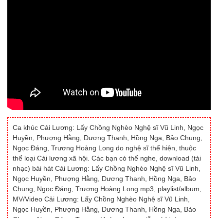
Ca khúc Cải Lương: Lấy Chồng Nghèo Nghệ sĩ Vũ Linh, Ngọc
Huyền, Phượng Hằng, Dương Thanh, Hồng Nga, Bảo Chung,
Ngọc Đáng, Trương Hoàng Long do nghệ sĩ thể hiện, thuộc
thể loại Cải lương xã hội. Các bạn có thể nghe, download (tải
nhạc) bài hát Cải Lương: Lấy Chồng Nghèo Nghệ sĩ Vũ Linh,
Ngọc Huyền, Phượng Hằng, Dương Thanh, Hồng Nga, Bảo
Chung, Ngọc Đáng, Trương Hoàng Long mp3, playlist/album,
MV/Video Cải Lương: Lấy Chồng Nghèo Nghệ sĩ Vũ Linh,
Ngọc Huyền, Phượng Hằng, Dương Thanh, Hồng Nga, Bảo