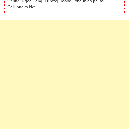
Chung, Ngọc Đáng, Trương Hoàng Long miễn phí tại
Cailuongvn.Net