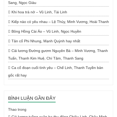
Sang, Ngọc Giàu
Khi hoa trà nở – Vũ Linh, Tài Linh
Kiếp nào có yêu nhau – Lệ Thủy, Minh Vương, Hoài Thanh
Bông Hồng Cài Áo – Vũ Linh, Ngọc Huyền
Tân cổ Phi Nhung, Mạnh Quỳnh hay nhất
Cải lương Đường gươm Nguyên Bá – Minh Vương, Thanh
Tuấn, Thanh Kim Huệ, Chí Tâm, Thanh Sang
Ca cổ đoạn cuối tình yêu – Chế Linh, Thanh Tuyền bản
gốc rất hay
BÌNH LUẬN GẦN ĐÂY
Thao
trong
Cải lương tuồng xuân hạ thu đông Chiêu Linh, Châu Minh