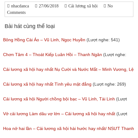
nhacdanca
27/06/2018
Cải lương xã hội
No
Comments
Bài hát cùng thể loại
Bông Hồng Cài Áo – Vũ Linh, Ngọc Huyền
(Lượt nghe: 541)
Chơn Tâm 4 – Thoát Kiếp Luân Hồi – Thanh Ngân
(Lượt nghe:
267)
Cải lương xã hội hay nhất Nụ Cười và Nước Mắt – Minh Vương, Lệ
Thủy
Cải lương xã hội hay nhất Tình yêu mật đắng
(Lượt nghe: 269)
(Lượt nghe: 776)
Cải lương xã hội Người chồng bội bạc – Vũ Linh, Tài Linh
(Lượt
nghe: 475)
Vở cải lương Làm dâu vợ lớn – Cải lương xã hội hay nhất
(Lượt
nghe: 383)
Hoa nở hai lần – Cải lương xã hội hài hước hay nhất/ NSƯT Thanh