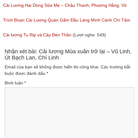
Ngân, NSƯT Vũ Linh
Cải Lương Hai Dòng Sữa Mẹ – Châu Thanh, Phượng Hằng, Vũ
(Lượt nghe: 191)
Minh Vương, Linh Vương, Phương Hồng Thủy
Trích Đoạn Cải Lương Quán Gấm Đầu Làng Minh Cảnh Chí Tâm
(Lượt nghe: 609)
(Lượt nghe: 285)
Cải lương Tu Rip và Cây Đèn Thần
(Lượt nghe: 549)
Nhận xét bài: Cải lương Mùa xuân trở lại – Vũ Linh,
Út Bạch Lan, Chí Linh
Email của bạn sẽ không được hiển thị công khai.
Các trường bắt
buộc được đánh dấu
*
Bình luận
*