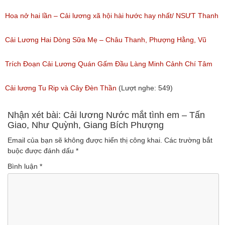
nghe: 383)
Hoa nở hai lần – Cải lương xã hội hài hước hay nhất/ NSƯT Thanh
Ngân, NSƯT Vũ Linh
Cải Lương Hai Dòng Sữa Mẹ – Châu Thanh, Phượng Hằng, Vũ
(Lượt nghe: 191)
Minh Vương, Linh Vương, Phương Hồng Thủy
Trích Đoạn Cải Lương Quán Gấm Đầu Làng Minh Cảnh Chí Tâm
(Lượt nghe: 609)
(Lượt nghe: 285)
Cải lương Tu Rip và Cây Đèn Thần
(Lượt nghe: 549)
Nhận xét bài: Cải lương Nước mắt tình em – Tấn
Giao, Như Quỳnh, Giang Bích Phượng
Email của bạn sẽ không được hiển thị công khai.
Các trường bắt
buộc được đánh dấu
*
Bình luận
*