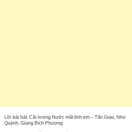
Lời bài hát: Cải lương Nước mắt tình em – Tấn Giao, Như
Quỳnh, Giang Bích Phượng