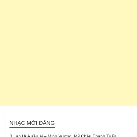
NHẠC MỚI ĐĂNG
Lan Huệ sầu ai – Minh Vương, Mỹ Châu Thanh Tuấn,