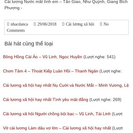
Cải lương Nước mắt tình em – Tấn Giao, Như Quỳnh, Giang Bích
Phượng -
nhacdanca
29/06/2018
Cải lương xã hội
No
Comments
Bài hát cùng thể loại
Bông Hồng Cài Áo – Vũ Linh, Ngọc Huyền
(Lượt nghe: 541)
Chơn Tâm 4 – Thoát Kiếp Luân Hồi – Thanh Ngân
(Lượt nghe:
267)
Cải lương xã hội hay nhất Nụ Cười và Nước Mắt – Minh Vương, Lệ
Thủy
Cải lương xã hội hay nhất Tình yêu mật đắng
(Lượt nghe: 269)
(Lượt nghe: 776)
Cải lương xã hội Người chồng bội bạc – Vũ Linh, Tài Linh
(Lượt
nghe: 473)
Vở cải lương Làm dâu vợ lớn – Cải lương xã hội hay nhất
(Lượt