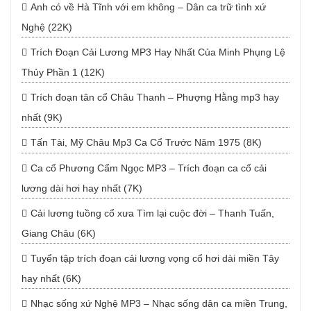
Anh có về Hà Tĩnh với em không – Dân ca trữ tình xứ
Nghệ (22K)
Trích Đoạn Cải Lương MP3 Hay Nhất Của Minh Phụng Lệ
Thủy Phần 1 (12K)
Trích đoạn tân cổ Châu Thanh – Phượng Hằng mp3 hay
nhất (9K)
Tấn Tài, Mỹ Châu Mp3 Ca Cổ Trước Năm 1975 (8K)
Ca cổ Phương Cẩm Ngọc MP3 – Trích đoạn ca cổ cải
lương dài hơi hay nhất (7K)
Cải lương tuồng cổ xưa Tìm lại cuộc đời – Thanh Tuấn,
Giang Châu (6K)
Tuyển tập trích đoạn cải lương vọng cổ hơi dài miền Tây
hay nhất (6K)
Nhạc sống xứ Nghệ MP3 – Nhạc sống dân ca miền Trung,