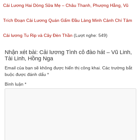
Ngân, NSƯT Vũ Linh
Cải Lương Hai Dòng Sữa Mẹ – Châu Thanh, Phượng Hằng, Vũ
(Lượt nghe: 191)
Minh Vương, Linh Vương, Phương Hồng Thủy
Trích Đoạn Cải Lương Quán Gấm Đầu Làng Minh Cảnh Chí Tâm
(Lượt nghe: 609)
(Lượt nghe: 285)
Cải lương Tu Rip và Cây Đèn Thần
(Lượt nghe: 549)
Nhận xét bài: Cải lương Tình cô đào hát – Vũ Linh,
Tài Linh, Hồng Nga
Email của bạn sẽ không được hiển thị công khai.
Các trường bắt
buộc được đánh dấu
*
Bình luận
*