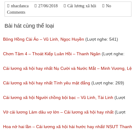
nhacdanca
27/06/2018
Cải lương xã hội
No
Comments
Bài hát cùng thể loại
Bông Hồng Cài Áo – Vũ Linh, Ngọc Huyền
(Lượt nghe: 541)
Chơn Tâm 4 – Thoát Kiếp Luân Hồi – Thanh Ngân
(Lượt nghe:
267)
Cải lương xã hội hay nhất Nụ Cười và Nước Mắt – Minh Vương, Lệ
Thủy
Cải lương xã hội hay nhất Tình yêu mật đắng
(Lượt nghe: 269)
(Lượt nghe: 776)
Cải lương xã hội Người chồng bội bạc – Vũ Linh, Tài Linh
(Lượt
nghe: 473)
Vở cải lương Làm dâu vợ lớn – Cải lương xã hội hay nhất
(Lượt
nghe: 383)
Hoa nở hai lần – Cải lương xã hội hài hước hay nhất/ NSƯT Thanh