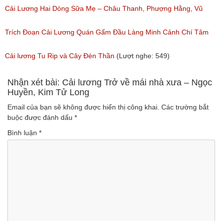
Ngân, NSƯT Vũ Linh
Cải Lương Hai Dòng Sữa Mẹ – Châu Thanh, Phượng Hằng, Vũ
(Lượt nghe: 191)
Minh Vương, Linh Vương, Phương Hồng Thủy
Trích Đoạn Cải Lương Quán Gấm Đầu Làng Minh Cảnh Chí Tâm
(Lượt nghe: 609)
(Lượt nghe: 285)
Cải lương Tu Rip và Cây Đèn Thần
(Lượt nghe: 549)
Nhận xét bài: Cải lương Trở về mái nhà xưa – Ngọc
Huyền, Kim Tử Long
Email của bạn sẽ không được hiển thị công khai.
Các trường bắt
buộc được đánh dấu
*
Bình luận
*