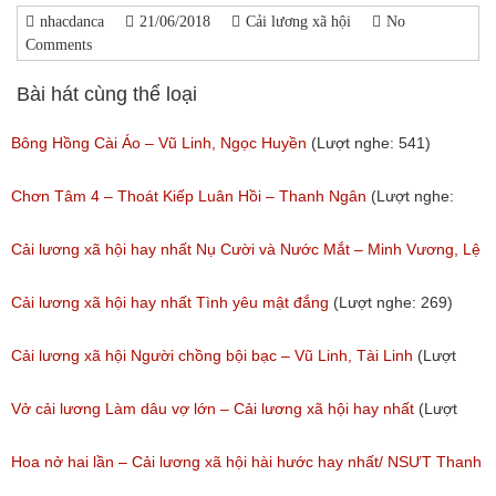
nhacdanca
21/06/2018
Cải lương xã hội
No
Comments
Bài hát cùng thể loại
Bông Hồng Cài Áo – Vũ Linh, Ngọc Huyền
(Lượt nghe: 541)
Chơn Tâm 4 – Thoát Kiếp Luân Hồi – Thanh Ngân
(Lượt nghe:
267)
Cải lương xã hội hay nhất Nụ Cười và Nước Mắt – Minh Vương, Lệ
Thủy
Cải lương xã hội hay nhất Tình yêu mật đắng
(Lượt nghe: 269)
(Lượt nghe: 776)
Cải lương xã hội Người chồng bội bạc – Vũ Linh, Tài Linh
(Lượt
nghe: 473)
Vở cải lương Làm dâu vợ lớn – Cải lương xã hội hay nhất
(Lượt
nghe: 383)
Hoa nở hai lần – Cải lương xã hội hài hước hay nhất/ NSƯT Thanh