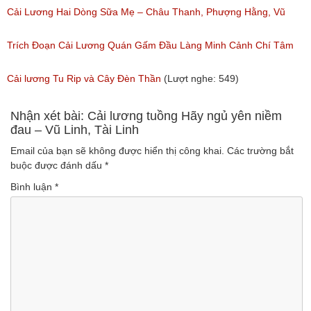
Ngân, NSƯT Vũ Linh
Cải Lương Hai Dòng Sữa Mẹ – Châu Thanh, Phượng Hằng, Vũ
(Lượt nghe: 191)
Minh Vương, Linh Vương, Phương Hồng Thủy
Trích Đoạn Cải Lương Quán Gấm Đầu Làng Minh Cảnh Chí Tâm
(Lượt nghe: 609)
(Lượt nghe: 285)
Cải lương Tu Rip và Cây Đèn Thần
(Lượt nghe: 549)
Nhận xét bài: Cải lương tuồng Hãy ngủ yên niềm
đau – Vũ Linh, Tài Linh
Email của bạn sẽ không được hiển thị công khai.
Các trường bắt
buộc được đánh dấu
*
Bình luận
*