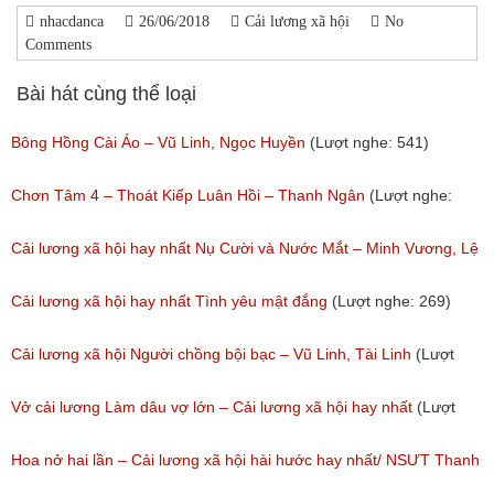
nhacdanca
26/06/2018
Cải lương xã hội
No
Comments
Bài hát cùng thể loại
Bông Hồng Cài Áo – Vũ Linh, Ngọc Huyền
(Lượt nghe: 541)
Chơn Tâm 4 – Thoát Kiếp Luân Hồi – Thanh Ngân
(Lượt nghe:
267)
Cải lương xã hội hay nhất Nụ Cười và Nước Mắt – Minh Vương, Lệ
Thủy
Cải lương xã hội hay nhất Tình yêu mật đắng
(Lượt nghe: 269)
(Lượt nghe: 776)
Cải lương xã hội Người chồng bội bạc – Vũ Linh, Tài Linh
(Lượt
nghe: 473)
Vở cải lương Làm dâu vợ lớn – Cải lương xã hội hay nhất
(Lượt
nghe: 383)
Hoa nở hai lần – Cải lương xã hội hài hước hay nhất/ NSƯT Thanh