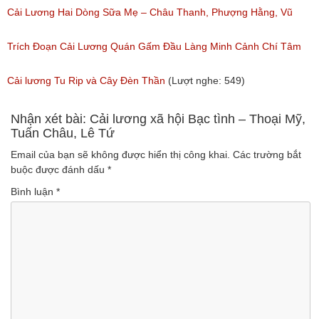
Ngân, NSƯT Vũ Linh
Cải Lương Hai Dòng Sữa Mẹ – Châu Thanh, Phượng Hằng, Vũ
(Lượt nghe: 191)
Minh Vương, Linh Vương, Phương Hồng Thủy
Trích Đoạn Cải Lương Quán Gấm Đầu Làng Minh Cảnh Chí Tâm
(Lượt nghe: 609)
(Lượt nghe: 285)
Cải lương Tu Rip và Cây Đèn Thần
(Lượt nghe: 549)
Nhận xét bài: Cải lương xã hội Bạc tình – Thoại Mỹ,
Tuấn Châu, Lê Tứ
Email của bạn sẽ không được hiển thị công khai.
Các trường bắt
buộc được đánh dấu
*
Bình luận
*