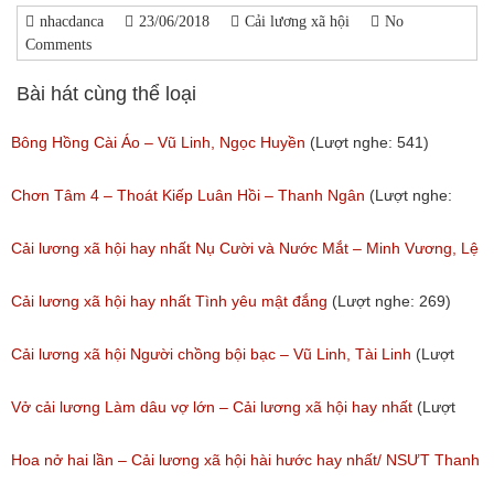
nhacdanca
23/06/2018
Cải lương xã hội
No
Comments
Bài hát cùng thể loại
Bông Hồng Cài Áo – Vũ Linh, Ngọc Huyền
(Lượt nghe: 541)
Chơn Tâm 4 – Thoát Kiếp Luân Hồi – Thanh Ngân
(Lượt nghe:
267)
Cải lương xã hội hay nhất Nụ Cười và Nước Mắt – Minh Vương, Lệ
Thủy
Cải lương xã hội hay nhất Tình yêu mật đắng
(Lượt nghe: 269)
(Lượt nghe: 776)
Cải lương xã hội Người chồng bội bạc – Vũ Linh, Tài Linh
(Lượt
nghe: 473)
Vở cải lương Làm dâu vợ lớn – Cải lương xã hội hay nhất
(Lượt
nghe: 383)
Hoa nở hai lần – Cải lương xã hội hài hước hay nhất/ NSƯT Thanh