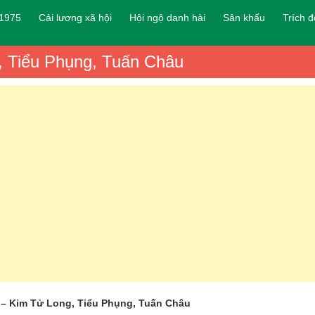
 1975
Cải lương xã hội
Hội ngộ danh hài
Sân khấu
Trích 
g, Tiểu Phụng, Tuấn Châu
h – Kim Tử Long, Tiểu Phụng, Tuấn Châu