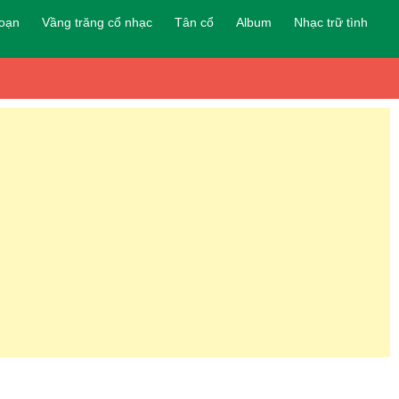
đoạn
Vầng trăng cổ nhạc
Tân cổ
Album
Nhạc trữ tình