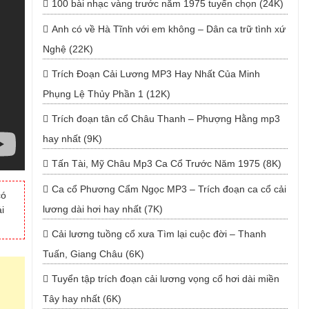
100 bài nhạc vàng trước năm 1975 tuyển chọn (24K)
Anh có về Hà Tĩnh với em không – Dân ca trữ tình xứ
Nghệ (22K)
Trích Đoạn Cải Lương MP3 Hay Nhất Của Minh
Phụng Lệ Thủy Phần 1 (12K)
Trích đoạn tân cổ Châu Thanh – Phượng Hằng mp3
hay nhất (9K)
Tấn Tài, Mỹ Châu Mp3 Ca Cổ Trước Năm 1975 (8K)
Ca cổ Phương Cẩm Ngọc MP3 – Trích đoạn ca cổ cải
có
lương dài hơi hay nhất (7K)
i
Cải lương tuồng cổ xưa Tìm lại cuộc đời – Thanh
Tuấn, Giang Châu (6K)
Tuyển tập trích đoạn cải lương vọng cổ hơi dài miền
Tây hay nhất (6K)