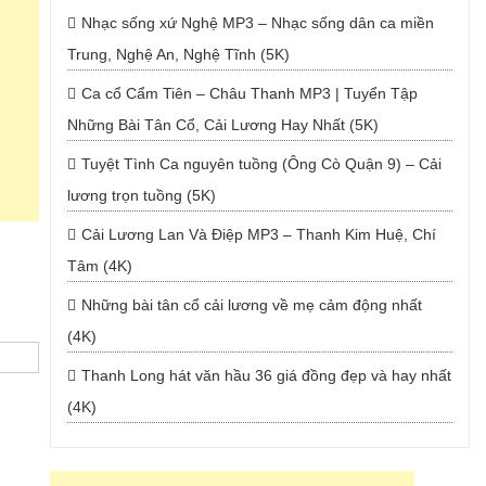
Nhạc sống xứ Nghệ MP3 – Nhạc sống dân ca miền
Trung, Nghệ An, Nghệ Tĩnh (5K)
Ca cổ Cẩm Tiên – Châu Thanh MP3 | Tuyển Tập
Những Bài Tân Cổ, Cải Lương Hay Nhất (5K)
Tuyệt Tình Ca nguyên tuồng (Ông Cò Quận 9) – Cải
lương trọn tuồng (5K)
Cải Lương Lan Và Điệp MP3 – Thanh Kim Huệ, Chí
Tâm (4K)
Những bài tân cổ cải lương về mẹ cảm động nhất
(4K)
Thanh Long hát văn hầu 36 giá đồng đẹp và hay nhất
(4K)