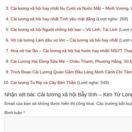
3.
Cải lương xã hội hay nhất Nụ Cười và Nước Mắt – Minh Vương,
4.
Cải lương xã hội hay nhất Tình yêu mật đắng
(Lượt nghe: 269)
5.
Cải lương xã hội Người chồng bội bạc – Vũ Linh, Tài Linh
(Lượt 
6.
Vở cải lương Làm dâu vợ lớn – Cải lương xã hội hay nhất
(Lượt 
7.
Hoa nở hai lần – Cải lương xã hội hài hước hay nhất/ NSƯT T
8.
Cải Lương Hai Dòng Sữa Mẹ – Châu Thanh, Phượng Hằng, Vũ 
9.
Trích Đoạn Cải Lương Quán Gấm Đầu Làng Minh Cảnh Chí Tâ
10.
Cải lương Tu Rip và Cây Đèn Thần
(Lượt nghe: 549)
Nhận xét bài: Cải lương xã hội Bẫy tình – Kim Tử Lo
Email của bạn sẽ không được hiển thị công khai.
Các trường bắt b
Bình luận
*