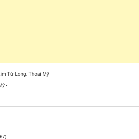
 Kim Tử Long, Thoại Mỹ
Mỹ -
267)