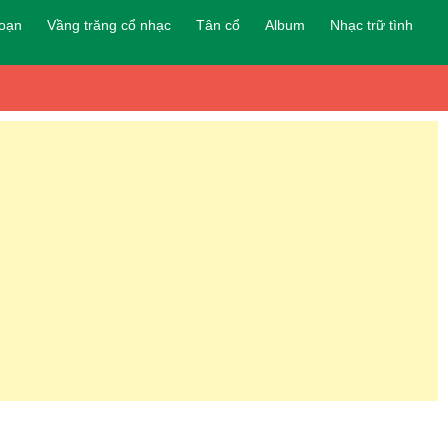
đoạn
Vầng trăng cổ nhạc
Tân cổ
Album
Nhạc trữ tình