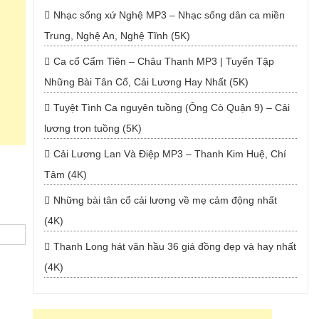
Nhạc sống xứ Nghệ MP3 – Nhạc sống dân ca miền
Trung, Nghệ An, Nghệ Tĩnh (5K)
Ca cổ Cẩm Tiên – Châu Thanh MP3 | Tuyển Tập
Những Bài Tân Cổ, Cải Lương Hay Nhất (5K)
Tuyệt Tình Ca nguyên tuồng (Ông Cò Quận 9) – Cải
lương trọn tuồng (5K)
Cải Lương Lan Và Điệp MP3 – Thanh Kim Huệ, Chí
Tâm (4K)
Những bài tân cổ cải lương về mẹ cảm động nhất
(4K)
Thanh Long hát văn hầu 36 giá đồng đẹp và hay nhất
(4K)