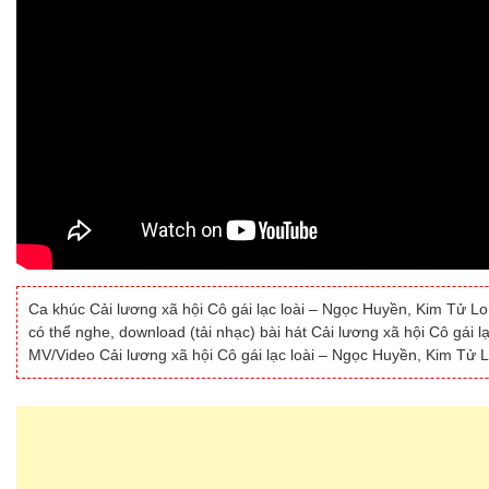
Ca khúc Cải lương xã hội Cô gái lạc loài – Ngọc Huyền, Kim Tử Lon
có thể nghe, download (tải nhạc) bài hát Cải lương xã hội Cô gái 
MV/Video Cải lương xã hội Cô gái lạc loài – Ngọc Huyền, Kim Tử L