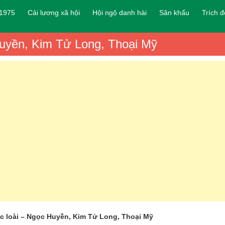
 1975
Cải lương xã hội
Hội ngộ danh hài
Sân khấu
Trích 
 Huyền, Kim Tử Long, Thoại Mỹ
ạc loài – Ngọc Huyền, Kim Tử Long, Thoại Mỹ