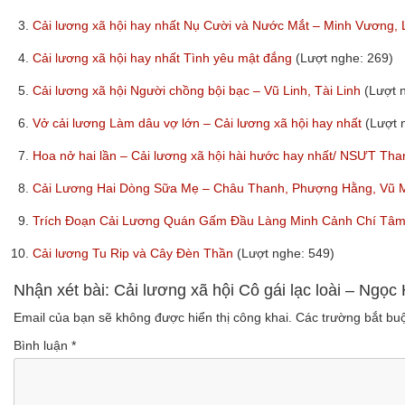
3.
Cải lương xã hội hay nhất Nụ Cười và Nước Mắt – Minh Vương,
4.
Cải lương xã hội hay nhất Tình yêu mật đắng
(Lượt nghe: 269)
5.
Cải lương xã hội Người chồng bội bạc – Vũ Linh, Tài Linh
(Lượt 
6.
Vở cải lương Làm dâu vợ lớn – Cải lương xã hội hay nhất
(Lượt 
7.
Hoa nở hai lần – Cải lương xã hội hài hước hay nhất/ NSƯT T
8.
Cải Lương Hai Dòng Sữa Mẹ – Châu Thanh, Phượng Hằng, Vũ 
9.
Trích Đoạn Cải Lương Quán Gấm Đầu Làng Minh Cảnh Chí Tâ
10.
Cải lương Tu Rip và Cây Đèn Thần
(Lượt nghe: 549)
Nhận xét bài: Cải lương xã hội Cô gái lạc loài – Ngọ
Email của bạn sẽ không được hiển thị công khai.
Các trường bắt b
Bình luận
*