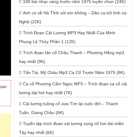
100 bài nhạc vàng trước năm 1975 tuyển chọn (24K)
Anh có về Hà Tĩnh với em không – Dân ca trữ tình xứ
Nghệ (22K)
Trích Đoạn Cải Lương MP3 Hay Nhất Của Minh
Phụng Lệ Thủy Phần 1 (12K)
Trích đoạn tân cổ Châu Thanh – Phượng Hằng mp3
hay nhất (9K)
Tấn Tài, Mỹ Châu Mp3 Ca Cổ Trước Năm 1975 (8K)
Ca cổ Phương Cẩm Ngọc MP3 – Trích đoạn ca cổ cải
 bạn
lương dài hơi hay nhất (7K)
Cải lương tuồng cổ xưa Tìm lại cuộc đời – Thanh
Tuấn, Giang Châu (6K)
Tuyển tập trích đoạn cải lương vọng cổ hơi dài miền
Tây hay nhất (6K)