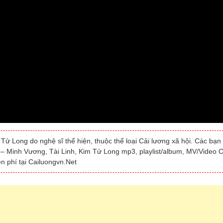
Tử Long do nghệ sĩ thể hiện, thuộc thể loại Cải lương xã hội. Các bạn
a – Minh Vương, Tài Linh, Kim Tử Long mp3, playlist/album, MV/Video C
n phí tại Cailuongvn.Net