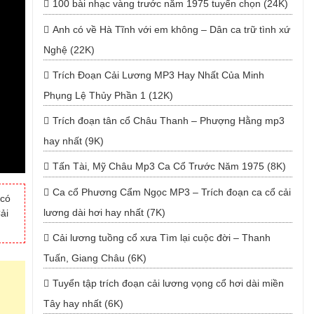
100 bài nhạc vàng trước năm 1975 tuyển chọn (24K)
Anh có về Hà Tĩnh với em không – Dân ca trữ tình xứ
Nghệ (22K)
Trích Đoạn Cải Lương MP3 Hay Nhất Của Minh
Phụng Lệ Thủy Phần 1 (12K)
Trích đoạn tân cổ Châu Thanh – Phượng Hằng mp3
hay nhất (9K)
Tấn Tài, Mỹ Châu Mp3 Ca Cổ Trước Năm 1975 (8K)
Ca cổ Phương Cẩm Ngọc MP3 – Trích đoạn ca cổ cải
 có
lương dài hơi hay nhất (7K)
ải
Cải lương tuồng cổ xưa Tìm lại cuộc đời – Thanh
Tuấn, Giang Châu (6K)
Tuyển tập trích đoạn cải lương vọng cổ hơi dài miền
Tây hay nhất (6K)