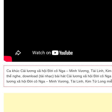
Ca khúc Cải lương xã hội Đời cô Nga – Minh Vương, Tài Linh, Kim 
thể nghe, download (tải nhạc) bài hát Cải lương xã hội Đời cô Ng
lương xã hội Đời cô Nga – Minh Vương, Tài Linh, Kim Tử Long miễ