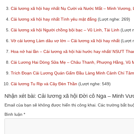
3.
Cải lương xã hội hay nhất Nụ Cười và Nước Mắt – Minh Vương,
4.
Cải lương xã hội hay nhất Tình yêu mật đắng
(Lượt nghe: 269)
5.
Cải lương xã hội Người chồng bội bạc – Vũ Linh, Tài Linh
(Lượt 
6.
Vở cải lương Làm dâu vợ lớn – Cải lương xã hội hay nhất
(Lượt 
7.
Hoa nở hai lần – Cải lương xã hội hài hước hay nhất/ NSƯT T
8.
Cải Lương Hai Dòng Sữa Mẹ – Châu Thanh, Phượng Hằng, Vũ 
9.
Trích Đoạn Cải Lương Quán Gấm Đầu Làng Minh Cảnh Chí Tâ
10.
Cải lương Tu Rip và Cây Đèn Thần
(Lượt nghe: 549)
Nhận xét bài: Cải lương xã hội Đời cô Nga – Minh Vư
Email của bạn sẽ không được hiển thị công khai.
Các trường bắt b
Bình luận
*