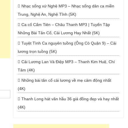
Nhạc sống xứ Nghệ MP3 – Nhạc sống dân ca miền
Trung, Nghệ An, Nghệ Tĩnh (5K)
Ca cổ Cẩm Tiên – Châu Thanh MP3 | Tuyển Tập
Những Bài Tân Cổ, Cải Lương Hay Nhất (5K)
Tuyệt Tình Ca nguyên tuồng (Ông Cò Quận 9) – Cải
lương trọn tuồng (5K)
Cải Lương Lan Và Điệp MP3 – Thanh Kim Huệ, Chí
Tâm (4K)
Những bài tân cổ cải lương về mẹ cảm động nhất
(4K)
Thanh Long hát văn hầu 36 giá đồng đẹp và hay nhất
(4K)