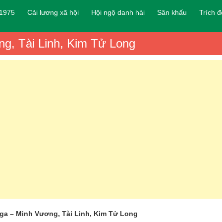
 1975
Cải lương xã hội
Hội ngộ danh hài
Sân khấu
Trích 
ng, Tài Linh, Kim Tử Long
Nga – Minh Vương, Tài Linh, Kim Tử Long