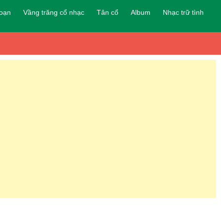
đoạn
Vầng trăng cổ nhạc
Tân cổ
Album
Nhạc trữ tình