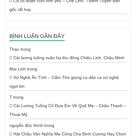
Ca cổ đoạn cuối tình yêu – Chế Linh, Thanh Tuyền bản
gốc rất hay
BÌNH LUẬN GẦN ĐÂY
Thao
trong
Cải lương tuồng xuân hạ thu đông Chiêu Linh, Châu Minh
Mai Linh
trong
Xứ Nghệ Ân Tình – Cẩm Thơ giọng ca dân ca xứ nghệ
ngọt lịm
T
trong
Cải Lương Tuồng Cổ Đưa Em Về Quê Mẹ – Châu Thanh –
Thoại Mỹ
nguyễn đức thính
trong
Hát Chầu Văn Nghĩa Mẹ Công Cha Đinh Cương Hay Chọn