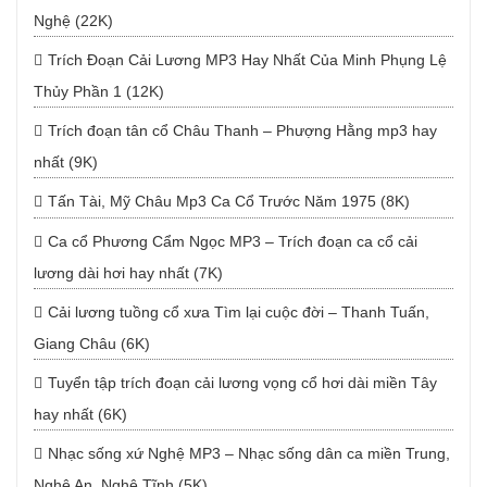
Nghệ (22K)
Trích Đoạn Cải Lương MP3 Hay Nhất Của Minh Phụng Lệ
Thủy Phần 1 (12K)
Trích đoạn tân cổ Châu Thanh – Phượng Hằng mp3 hay
nhất (9K)
Tấn Tài, Mỹ Châu Mp3 Ca Cổ Trước Năm 1975 (8K)
Ca cổ Phương Cẩm Ngọc MP3 – Trích đoạn ca cổ cải
lương dài hơi hay nhất (7K)
Cải lương tuồng cổ xưa Tìm lại cuộc đời – Thanh Tuấn,
Giang Châu (6K)
Tuyển tập trích đoạn cải lương vọng cổ hơi dài miền Tây
hay nhất (6K)
Nhạc sống xứ Nghệ MP3 – Nhạc sống dân ca miền Trung,
Nghệ An, Nghệ Tĩnh (5K)