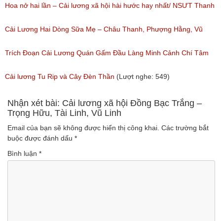
nghe: 383)
Hoa nở hai lần – Cải lương xã hội hài hước hay nhất/ NSƯT Thanh
Ngân, NSƯT Vũ Linh
Cải Lương Hai Dòng Sữa Mẹ – Châu Thanh, Phượng Hằng, Vũ
(Lượt nghe: 191)
Minh Vương, Linh Vương, Phương Hồng Thủy
Trích Đoạn Cải Lương Quán Gấm Đầu Làng Minh Cảnh Chí Tâm
(Lượt nghe: 609)
(Lượt nghe: 285)
Cải lương Tu Rip và Cây Đèn Thần
(Lượt nghe: 549)
Nhận xét bài: Cải lương xã hội Đồng Bạc Trắng –
Trọng Hữu, Tài Linh, Vũ Linh
Email của bạn sẽ không được hiển thị công khai.
Các trường bắt
buộc được đánh dấu
*
Bình luận
*