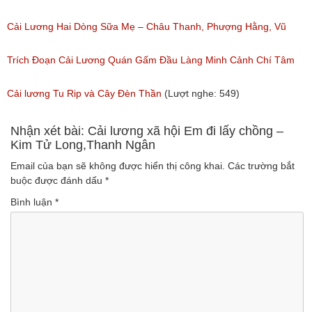
Ngân, NSƯT Vũ Linh
Cải Lương Hai Dòng Sữa Mẹ – Châu Thanh, Phượng Hằng, Vũ
(Lượt nghe: 191)
Minh Vương, Linh Vương, Phương Hồng Thủy
Trích Đoạn Cải Lương Quán Gấm Đầu Làng Minh Cảnh Chí Tâm
(Lượt nghe: 609)
(Lượt nghe: 285)
Cải lương Tu Rip và Cây Đèn Thần
(Lượt nghe: 549)
Nhận xét bài: Cải lương xã hội Em đi lấy chồng –
Kim Tử Long,Thanh Ngân
Email của bạn sẽ không được hiển thị công khai.
Các trường bắt
buộc được đánh dấu
*
Bình luận
*