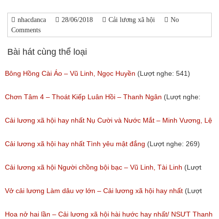
nhacdanca
28/06/2018
Cải lương xã hội
No
Comments
Bài hát cùng thể loại
Bông Hồng Cài Áo – Vũ Linh, Ngọc Huyền
(Lượt nghe: 541)
Chơn Tâm 4 – Thoát Kiếp Luân Hồi – Thanh Ngân
(Lượt nghe:
267)
Cải lương xã hội hay nhất Nụ Cười và Nước Mắt – Minh Vương, Lệ
Thủy
Cải lương xã hội hay nhất Tình yêu mật đắng
(Lượt nghe: 269)
(Lượt nghe: 776)
Cải lương xã hội Người chồng bội bạc – Vũ Linh, Tài Linh
(Lượt
nghe: 475)
Vở cải lương Làm dâu vợ lớn – Cải lương xã hội hay nhất
(Lượt
nghe: 383)
Hoa nở hai lần – Cải lương xã hội hài hước hay nhất/ NSƯT Thanh