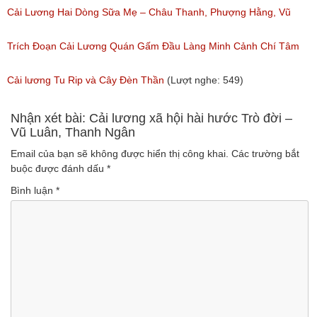
Ngân, NSƯT Vũ Linh
Cải Lương Hai Dòng Sữa Mẹ – Châu Thanh, Phượng Hằng, Vũ
(Lượt nghe: 191)
Minh Vương, Linh Vương, Phương Hồng Thủy
Trích Đoạn Cải Lương Quán Gấm Đầu Làng Minh Cảnh Chí Tâm
(Lượt nghe: 609)
(Lượt nghe: 285)
Cải lương Tu Rip và Cây Đèn Thần
(Lượt nghe: 549)
Nhận xét bài: Cải lương xã hội hài hước Trò đời –
Vũ Luân, Thanh Ngân
Email của bạn sẽ không được hiển thị công khai.
Các trường bắt
buộc được đánh dấu
*
Bình luận
*