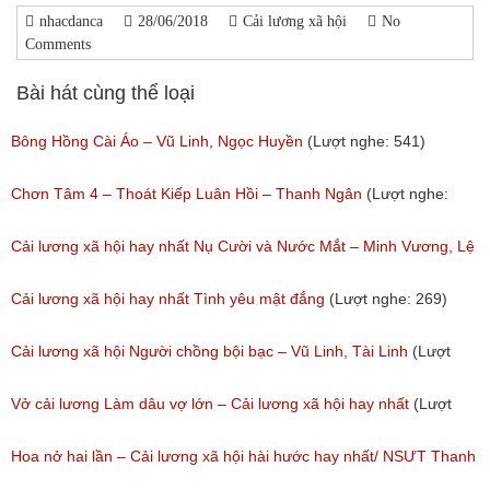
nhacdanca
28/06/2018
Cải lương xã hội
No
Comments
Bài hát cùng thể loại
Bông Hồng Cài Áo – Vũ Linh, Ngọc Huyền
(Lượt nghe: 541)
Chơn Tâm 4 – Thoát Kiếp Luân Hồi – Thanh Ngân
(Lượt nghe:
267)
Cải lương xã hội hay nhất Nụ Cười và Nước Mắt – Minh Vương, Lệ
Thủy
Cải lương xã hội hay nhất Tình yêu mật đắng
(Lượt nghe: 269)
(Lượt nghe: 776)
Cải lương xã hội Người chồng bội bạc – Vũ Linh, Tài Linh
(Lượt
nghe: 473)
Vở cải lương Làm dâu vợ lớn – Cải lương xã hội hay nhất
(Lượt
nghe: 383)
Hoa nở hai lần – Cải lương xã hội hài hước hay nhất/ NSƯT Thanh