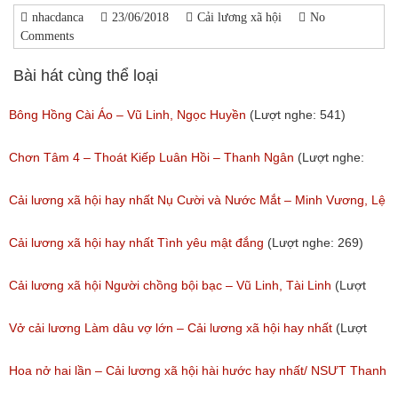
nhacdanca
23/06/2018
Cải lương xã hội
No
Comments
Bài hát cùng thể loại
Bông Hồng Cài Áo – Vũ Linh, Ngọc Huyền
(Lượt nghe: 541)
Chơn Tâm 4 – Thoát Kiếp Luân Hồi – Thanh Ngân
(Lượt nghe:
267)
Cải lương xã hội hay nhất Nụ Cười và Nước Mắt – Minh Vương, Lệ
Thủy
Cải lương xã hội hay nhất Tình yêu mật đắng
(Lượt nghe: 269)
(Lượt nghe: 776)
Cải lương xã hội Người chồng bội bạc – Vũ Linh, Tài Linh
(Lượt
nghe: 475)
Vở cải lương Làm dâu vợ lớn – Cải lương xã hội hay nhất
(Lượt
nghe: 383)
Hoa nở hai lần – Cải lương xã hội hài hước hay nhất/ NSƯT Thanh