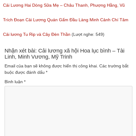
Ngân, NSƯT Vũ Linh
Cải Lương Hai Dòng Sữa Mẹ – Châu Thanh, Phượng Hằng, Vũ
(Lượt nghe: 191)
Minh Vương, Linh Vương, Phương Hồng Thủy
Trích Đoạn Cải Lương Quán Gấm Đầu Làng Minh Cảnh Chí Tâm
(Lượt nghe: 609)
(Lượt nghe: 285)
Cải lương Tu Rip và Cây Đèn Thần
(Lượt nghe: 549)
Nhận xét bài: Cải lương xã hội Hoa lục bình – Tài
Linh, Minh Vương, Mỹ Trinh
Email của bạn sẽ không được hiển thị công khai.
Các trường bắt
buộc được đánh dấu
*
Bình luận
*