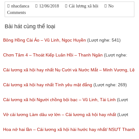
nhacdanca
12/06/2018
Cải lương xã hội
No
Comments
Bài hát cùng thể loại
Bông Hồng Cài Áo – Vũ Linh, Ngọc Huyền
(Lượt nghe: 541)
Chơn Tâm 4 – Thoát Kiếp Luân Hồi – Thanh Ngân
(Lượt nghe:
267)
Cải lương xã hội hay nhất Nụ Cười và Nước Mắt – Minh Vương, Lệ
Thủy
Cải lương xã hội hay nhất Tình yêu mật đắng
(Lượt nghe: 269)
(Lượt nghe: 776)
Cải lương xã hội Người chồng bội bạc – Vũ Linh, Tài Linh
(Lượt
nghe: 475)
Vở cải lương Làm dâu vợ lớn – Cải lương xã hội hay nhất
(Lượt
nghe: 383)
Hoa nở hai lần – Cải lương xã hội hài hước hay nhất/ NSƯT Thanh