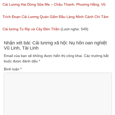
Ngân, NSƯT Vũ Linh
Cải Lương Hai Dòng Sữa Mẹ – Châu Thanh, Phượng Hằng, Vũ
(Lượt nghe: 191)
Minh Vương, Linh Vương, Phương Hồng Thủy
Trích Đoạn Cải Lương Quán Gấm Đầu Làng Minh Cảnh Chí Tâm
(Lượt nghe: 609)
(Lượt nghe: 285)
Cải lương Tu Rip và Cây Đèn Thần
(Lượt nghe: 549)
Nhận xét bài: Cải lương xã hội: Nụ hôn oan nghiệt
Vũ Linh, Tài Linh
Email của bạn sẽ không được hiển thị công khai.
Các trường bắt
buộc được đánh dấu
*
Bình luận
*