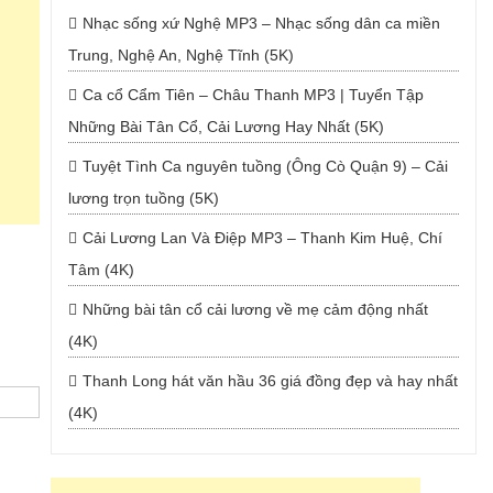
Nhạc sống xứ Nghệ MP3 – Nhạc sống dân ca miền
Trung, Nghệ An, Nghệ Tĩnh (5K)
Ca cổ Cẩm Tiên – Châu Thanh MP3 | Tuyển Tập
Những Bài Tân Cổ, Cải Lương Hay Nhất (5K)
Tuyệt Tình Ca nguyên tuồng (Ông Cò Quận 9) – Cải
lương trọn tuồng (5K)
Cải Lương Lan Và Điệp MP3 – Thanh Kim Huệ, Chí
Tâm (4K)
Những bài tân cổ cải lương về mẹ cảm động nhất
(4K)
Thanh Long hát văn hầu 36 giá đồng đẹp và hay nhất
(4K)