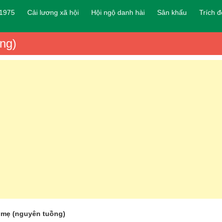
 1975
Cải lương xã hội
Hội ngộ danh hài
Sân khấu
Trích 
ng)
 mẹ (nguyên tuồng)