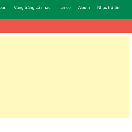
đoạn
Vầng trăng cổ nhạc
Tân cổ
Album
Nhạc trữ tình