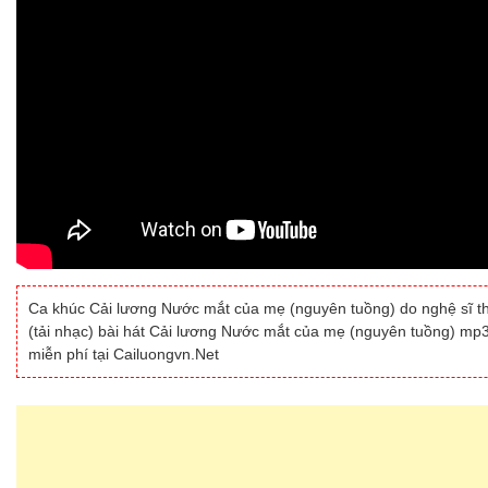
Ca khúc Cải lương Nước mắt của mẹ (nguyên tuồng) do nghệ sĩ th
(tải nhạc) bài hát Cải lương Nước mắt của mẹ (nguyên tuồng) mp
miễn phí tại Cailuongvn.Net