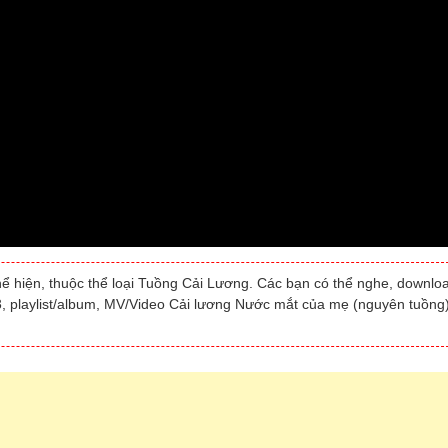
ể hiện, thuộc thể loại Tuồng Cải Lương. Các bạn có thể nghe, downlo
3, playlist/album, MV/Video Cải lương Nước mắt của mẹ (nguyên tuồng