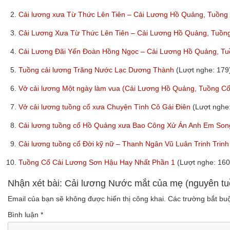
2.
Cải lương xưa Từ Thức Lên Tiên – Cải Lương Hồ Quảng, Tuồn
3.
Cải Lương Xưa Từ Thức Lên Tiên – Cải Lương Hồ Quảng, Tuồ
4.
Cải Lương Đãi Yến Đoàn Hồng Ngọc – Cải Lương Hồ Quảng, T
5.
Tuồng cải lương Trăng Nước Lạc Dương Thành
(Lượt nghe: 179
6.
Vở cải lương Một ngày làm vua (Cải Lương Hồ Quảng, Tuồng C
7.
Vở cải lương tuồng cổ xưa Chuyện Tình Cô Gái Điên
(Lượt nghe
8.
Cải lương tuồng cổ Hồ Quảng xưa Bao Công Xử Án Anh Em Son
9.
Cải lương tuồng cổ Đời kỹ nữ – Thanh Ngân Vũ Luân Trinh Tri
10.
Tuồng Cổ Cải Lương Sơn Hậu Hay Nhất Phần 1
(Lượt nghe: 160
Nhận xét bài: Cải lương Nước mắt của mẹ (nguyên tu
Email của bạn sẽ không được hiển thị công khai.
Các trường bắt b
Bình luận
*