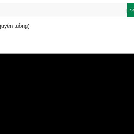
Se
guyên tuồng)