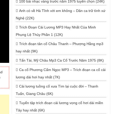
100 bài nhạc vàng trước năm 1975 tuyển chọn (24K)
Anh có về Hà Tĩnh với em không – Dân ca trữ tình xứ
Nghệ (22K)
Trích Đoạn Cải Lương MP3 Hay Nhất Của Minh
Phụng Lệ Thủy Phần 1 (12K)
Trích đoạn tân cổ Châu Thanh – Phượng Hằng mp3
hay nhất (9K)
Tấn Tài, Mỹ Châu Mp3 Ca Cổ Trước Năm 1975 (8K)
Ca cổ Phương Cẩm Ngọc MP3 – Trích đoạn ca cổ cải
ad
lương dài hơi hay nhất (7K)
)
Cải lương tuồng cổ xưa Tìm lại cuộc đời – Thanh
Tuấn, Giang Châu (6K)
Tuyển tập trích đoạn cải lương vọng cổ hơi dài miền
Tây hay nhất (6K)