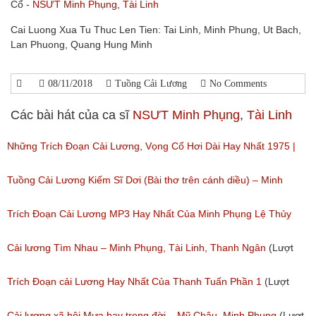
Cổ -
NSƯT Minh Phụng
,
Tài Linh
Cai Luong Xua Tu Thuc Len Tien: Tai Linh, Minh Phung, Ut Bach,
Lan Phuong, Quang Hung Minh
08/11/2018
Tuồng Cải Lương
No Comments
Các bài hát của ca sĩ
NSƯT Minh Phụng
,
Tài Linh
Những Trích Đoạn Cải Lương, Vọng Cổ Hơi Dài Hay Nhất 1975 |
Cải Lương Tấn Tài, Lệ Thủy, Minh Phụng
Tuồng Cải Lương Kiếm Sĩ Dơi (Bài thơ trên cánh diều) – Minh
(Lượt nghe: 511)
Phụng, Minh Châu
Trích Đoạn Cải Lương MP3 Hay Nhất Của Minh Phụng Lệ Thủy
(Lượt nghe: 517)
Phần 1
Cải lương Tìm Nhau – Minh Phụng, Tài Linh, Thanh Ngân
(Lượt
(Lượt nghe: 11,533)
nghe: 420)
Trích Đoạn cải Lương Hay Nhất Của Thanh Tuấn Phần 1
(Lượt
nghe: 322)
Cải lương xã hội Mưa bay trong đời – Mỹ Châu, Minh Phụng
(Lượt