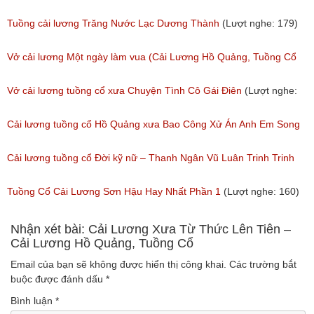
(Lượt nghe: 243)
Tuồng cải lương Trăng Nước Lạc Dương Thành
(Lượt nghe: 179)
Vở cải lương Một ngày làm vua (Cải Lương Hồ Quảng, Tuồng Cổ
Xưa)
Vở cải lương tuồng cổ xưa Chuyện Tình Cô Gái Điên
(Lượt nghe:
(Lượt nghe: 216)
146)
Cải lương tuồng cổ Hồ Quảng xưa Bao Công Xử Án Anh Em Song
Sinh
Cải lương tuồng cổ Đời kỹ nữ – Thanh Ngân Vũ Luân Trinh Trinh
(Lượt nghe: 228)
Cải Lương Hồ Quảng
Tuồng Cổ Cải Lương Sơn Hậu Hay Nhất Phần 1
(Lượt nghe: 160)
(Lượt nghe: 157)
Nhận xét bài: Cải Lương Xưa Từ Thức Lên Tiên –
Cải Lương Hồ Quảng, Tuồng Cổ
Email của bạn sẽ không được hiển thị công khai.
Các trường bắt
buộc được đánh dấu
*
Bình luận
*