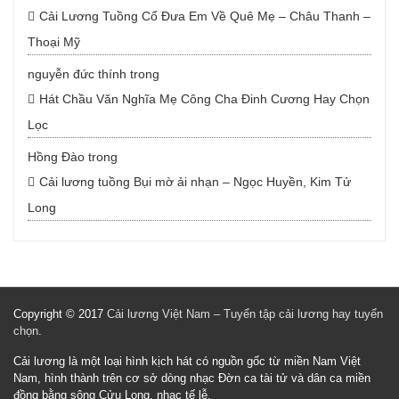
Cải Lương Tuồng Cổ Đưa Em Về Quê Mẹ – Châu Thanh –
Thoại Mỹ
nguyễn đức thính
trong
Hát Chầu Văn Nghĩa Mẹ Công Cha Đinh Cương Hay Chọn
Lọc
Hồng Đào
trong
Cải lương tuồng Bụi mờ ải nhạn – Ngọc Huyền, Kim Tử
Long
Copyright © 2017
Cải lương Việt Nam – Tuyển tập cải lương hay tuyển
chọn
.
Cải lương là một loại hình kịch hát có nguồn gốc từ miền Nam Việt
Nam, hình thành trên cơ sở dòng nhạc Đờn ca tài tử và dân ca miền
đồng bằng sông Cửu Long, nhạc tế lễ.