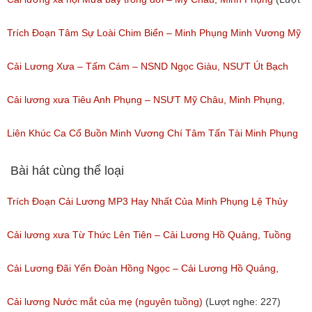
nghe: 134)
Trích Đoạn Tâm Sự Loài Chim Biển – Minh Phụng Minh Vương Mỹ
Châu
Cải Lương Xưa – Tấm Cám – NSND Ngọc Giàu, NSƯT Út Bạch
(Lượt nghe: 658)
Lan, NSƯT Mỹ Châu, Minh Phụng
Cải lương xưa Tiêu Anh Phụng – NSƯT Mỹ Châu, Minh Phụng,
(Lượt nghe: 356)
Hoàng Tuấn, Kiều Oanh
Liên Khúc Ca Cổ Buồn Minh Vương Chí Tâm Tấn Tài Minh Phụng
(Lượt nghe: 225)
Vol 1+2
Bài hát cùng thể loại
(Lượt nghe: 123)
Trích Đoạn Cải Lương MP3 Hay Nhất Của Minh Phụng Lệ Thủy
Phần 1
Cải lương xưa Từ Thức Lên Tiên – Cải Lương Hồ Quảng, Tuồng
(Lượt nghe: 11,533)
Cổ
Cải Lương Đãi Yến Đoàn Hồng Ngọc – Cải Lương Hồ Quảng,
(Lượt nghe: 258)
Tuồng Cổ
Cải lương Nước mắt của mẹ (nguyên tuồng)
(Lượt nghe: 227)