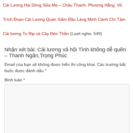
Ngân, NSƯT Vũ Linh
Cải Lương Hai Dòng Sữa Mẹ – Châu Thanh, Phượng Hằng, Vũ
(Lượt nghe: 191)
Minh Vương, Linh Vương, Phương Hồng Thủy
Trích Đoạn Cải Lương Quán Gấm Đầu Làng Minh Cảnh Chí Tâm
(Lượt nghe: 609)
(Lượt nghe: 285)
Cải lương Tu Rip và Cây Đèn Thần
(Lượt nghe: 549)
Nhận xét bài: Cải lương xã hội Tình không dễ quên
– Thanh Ngân,Trọng Phúc
Email của bạn sẽ không được hiển thị công khai.
Các trường bắt
buộc được đánh dấu
*
Bình luận
*