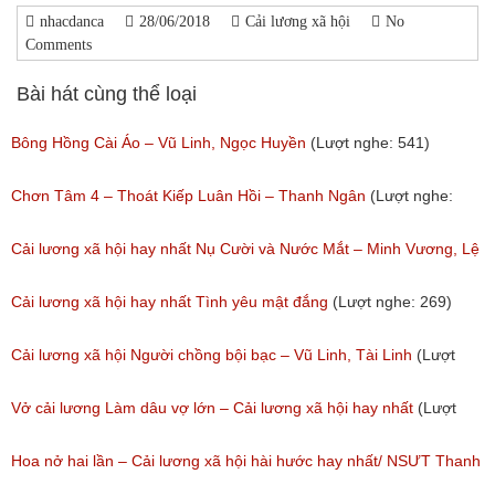
nhacdanca
28/06/2018
Cải lương xã hội
No
Comments
Bài hát cùng thể loại
Bông Hồng Cài Áo – Vũ Linh, Ngọc Huyền
(Lượt nghe: 541)
Chơn Tâm 4 – Thoát Kiếp Luân Hồi – Thanh Ngân
(Lượt nghe:
267)
Cải lương xã hội hay nhất Nụ Cười và Nước Mắt – Minh Vương, Lệ
Thủy
Cải lương xã hội hay nhất Tình yêu mật đắng
(Lượt nghe: 269)
(Lượt nghe: 776)
Cải lương xã hội Người chồng bội bạc – Vũ Linh, Tài Linh
(Lượt
nghe: 475)
Vở cải lương Làm dâu vợ lớn – Cải lương xã hội hay nhất
(Lượt
nghe: 383)
Hoa nở hai lần – Cải lương xã hội hài hước hay nhất/ NSƯT Thanh