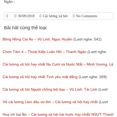
Ngân -
30/09/2018
Cải lương xã hội
No Comments
Bài hát cùng thể loại
Bông Hồng Cài Áo – Vũ Linh, Ngọc Huyền
(Lượt nghe: 541)
Chơn Tâm 4 – Thoát Kiếp Luân Hồi – Thanh Ngân
(Lượt nghe:
267)
Cải lương xã hội hay nhất Nụ Cười và Nước Mắt – Minh Vương, Lệ
Thủy
Cải lương xã hội hay nhất Tình yêu mật đắng
(Lượt nghe: 269)
(Lượt nghe: 776)
Cải lương xã hội Người chồng bội bạc – Vũ Linh, Tài Linh
(Lượt
nghe: 475)
Vở cải lương Làm dâu vợ lớn – Cải lương xã hội hay nhất
(Lượt
nghe: 383)
Hoa nở hai lần – Cải lương xã hội hài hước hay nhất/ NSƯT Thanh