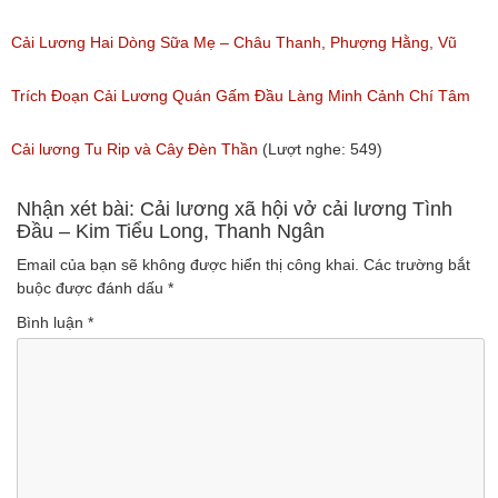
Ngân, NSƯT Vũ Linh
Cải Lương Hai Dòng Sữa Mẹ – Châu Thanh, Phượng Hằng, Vũ
(Lượt nghe: 191)
Minh Vương, Linh Vương, Phương Hồng Thủy
Trích Đoạn Cải Lương Quán Gấm Đầu Làng Minh Cảnh Chí Tâm
(Lượt nghe: 609)
(Lượt nghe: 285)
Cải lương Tu Rip và Cây Đèn Thần
(Lượt nghe: 549)
Nhận xét bài: Cải lương xã hội vở cải lương Tình
Đầu – Kim Tiểu Long, Thanh Ngân
Email của bạn sẽ không được hiển thị công khai.
Các trường bắt
buộc được đánh dấu
*
Bình luận
*