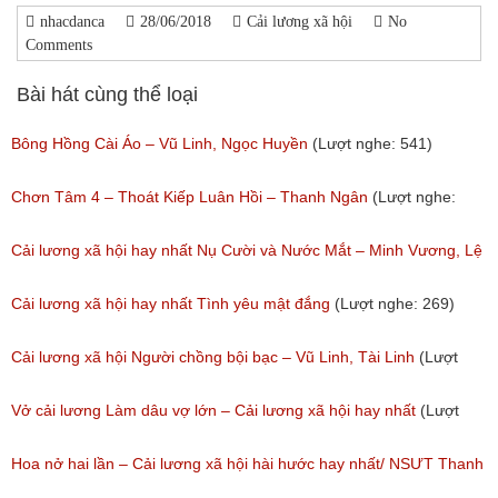
nhacdanca
28/06/2018
Cải lương xã hội
No
Comments
Bài hát cùng thể loại
Bông Hồng Cài Áo – Vũ Linh, Ngọc Huyền
(Lượt nghe: 541)
Chơn Tâm 4 – Thoát Kiếp Luân Hồi – Thanh Ngân
(Lượt nghe:
267)
Cải lương xã hội hay nhất Nụ Cười và Nước Mắt – Minh Vương, Lệ
Thủy
Cải lương xã hội hay nhất Tình yêu mật đắng
(Lượt nghe: 269)
(Lượt nghe: 776)
Cải lương xã hội Người chồng bội bạc – Vũ Linh, Tài Linh
(Lượt
nghe: 473)
Vở cải lương Làm dâu vợ lớn – Cải lương xã hội hay nhất
(Lượt
nghe: 383)
Hoa nở hai lần – Cải lương xã hội hài hước hay nhất/ NSƯT Thanh