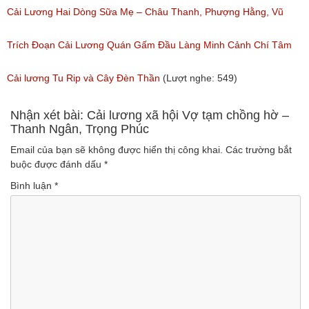
Ngân, NSƯT Vũ Linh
Cải Lương Hai Dòng Sữa Mẹ – Châu Thanh, Phượng Hằng, Vũ
(Lượt nghe: 191)
Minh Vương, Linh Vương, Phương Hồng Thủy
Trích Đoạn Cải Lương Quán Gấm Đầu Làng Minh Cảnh Chí Tâm
(Lượt nghe: 609)
(Lượt nghe: 285)
Cải lương Tu Rip và Cây Đèn Thần
(Lượt nghe: 549)
Nhận xét bài: Cải lương xã hội Vợ tạm chồng hờ –
Thanh Ngân, Trọng Phúc
Email của bạn sẽ không được hiển thị công khai.
Các trường bắt
buộc được đánh dấu
*
Bình luận
*