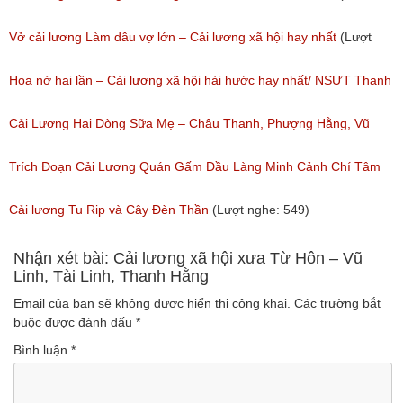
nghe: 473)
Vở cải lương Làm dâu vợ lớn – Cải lương xã hội hay nhất
(Lượt
nghe: 383)
Hoa nở hai lần – Cải lương xã hội hài hước hay nhất/ NSƯT Thanh
Ngân, NSƯT Vũ Linh
Cải Lương Hai Dòng Sữa Mẹ – Châu Thanh, Phượng Hằng, Vũ
(Lượt nghe: 191)
Minh Vương, Linh Vương, Phương Hồng Thủy
Trích Đoạn Cải Lương Quán Gấm Đầu Làng Minh Cảnh Chí Tâm
(Lượt nghe: 609)
(Lượt nghe: 285)
Cải lương Tu Rip và Cây Đèn Thần
(Lượt nghe: 549)
Nhận xét bài: Cải lương xã hội xưa Từ Hôn – Vũ
Linh, Tài Linh, Thanh Hằng
Email của bạn sẽ không được hiển thị công khai.
Các trường bắt
buộc được đánh dấu
*
Bình luận
*