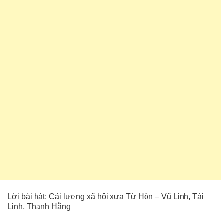
Lời bài hát: Cải lương xã hội xưa Từ Hôn – Vũ Linh, Tài
Linh, Thanh Hằng