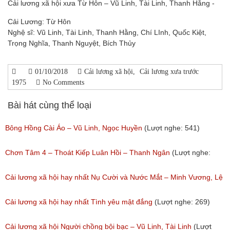
Cải lương xã hội xưa Từ Hôn – Vũ Linh, Tài Linh, Thanh Hằng -
Cải Lương: Từ Hôn
Nghệ sĩ: Vũ Linh, Tài Linh, Thanh Hằng, Chí LInh, Quốc Kiệt,
Trọng Nghĩa, Thanh Nguyệt, Bích Thủy
01/10/2018
Cải lương xã hội
,
Cải lương xưa trước
1975
No Comments
Bài hát cùng thể loại
Bông Hồng Cài Áo – Vũ Linh, Ngọc Huyền
(Lượt nghe: 541)
Chơn Tâm 4 – Thoát Kiếp Luân Hồi – Thanh Ngân
(Lượt nghe:
267)
Cải lương xã hội hay nhất Nụ Cười và Nước Mắt – Minh Vương, Lệ
Thủy
Cải lương xã hội hay nhất Tình yêu mật đắng
(Lượt nghe: 269)
(Lượt nghe: 776)
Cải lương xã hội Người chồng bội bạc – Vũ Linh, Tài Linh
(Lượt