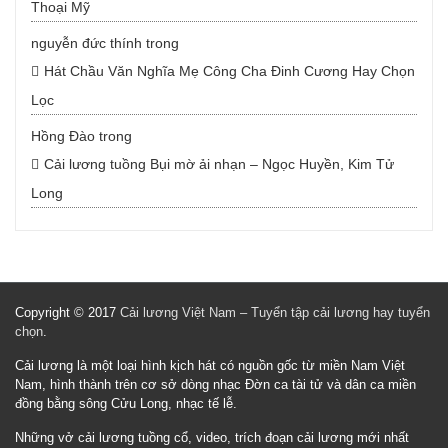
Thoại Mỹ
nguyễn đức thính
trong
Hát Chầu Văn Nghĩa Mẹ Công Cha Đinh Cương Hay Chọn
Lọc
Hồng Đào
trong
Cải lương tuồng Bụi mờ ải nhạn – Ngọc Huyền, Kim Tử
Long
Copyright © 2017
Cải lương Việt Nam – Tuyển tập cải lương hay tuyển
chọn
.
Cải lương là một loại hình kịch hát có nguồn gốc từ miền Nam Việt
Nam, hình thành trên cơ sở dòng nhạc Đờn ca tài tử và dân ca miền
đồng bằng sông Cửu Long, nhạc tế lễ.
Những vở cải lương tuồng cổ, video, trích đoạn cải lương mới nhất