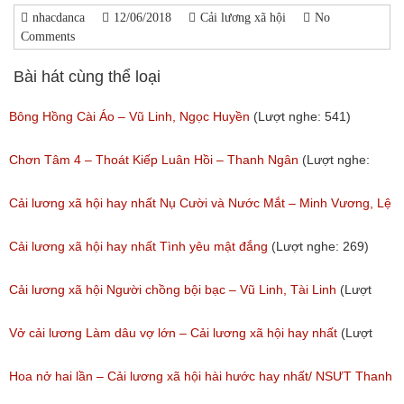
nhacdanca
12/06/2018
Cải lương xã hội
No
Comments
Bài hát cùng thể loại
Bông Hồng Cài Áo – Vũ Linh, Ngọc Huyền
(Lượt nghe: 541)
Chơn Tâm 4 – Thoát Kiếp Luân Hồi – Thanh Ngân
(Lượt nghe:
267)
Cải lương xã hội hay nhất Nụ Cười và Nước Mắt – Minh Vương, Lệ
Thủy
Cải lương xã hội hay nhất Tình yêu mật đắng
(Lượt nghe: 269)
(Lượt nghe: 776)
Cải lương xã hội Người chồng bội bạc – Vũ Linh, Tài Linh
(Lượt
nghe: 475)
Vở cải lương Làm dâu vợ lớn – Cải lương xã hội hay nhất
(Lượt
nghe: 383)
Hoa nở hai lần – Cải lương xã hội hài hước hay nhất/ NSƯT Thanh