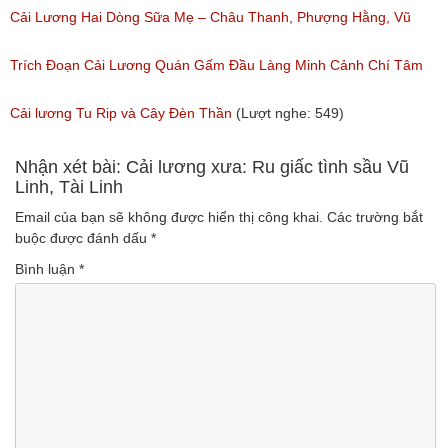
Ngân, NSƯT Vũ Linh
Cải Lương Hai Dòng Sữa Mẹ – Châu Thanh, Phượng Hằng, Vũ
(Lượt nghe: 191)
Minh Vương, Linh Vương, Phương Hồng Thủy
Trích Đoạn Cải Lương Quán Gấm Đầu Làng Minh Cảnh Chí Tâm
(Lượt nghe: 609)
(Lượt nghe: 285)
Cải lương Tu Rip và Cây Đèn Thần
(Lượt nghe: 549)
Nhận xét bài: Cải lương xưa: Ru giấc tình sầu Vũ
Linh, Tài Linh
Email của bạn sẽ không được hiển thị công khai.
Các trường bắt
buộc được đánh dấu
*
Bình luận
*