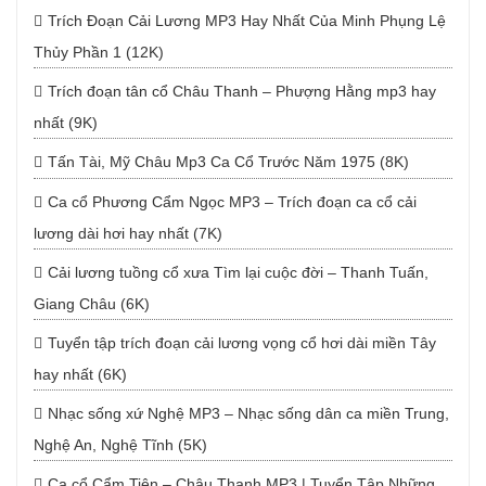
Trích Đoạn Cải Lương MP3 Hay Nhất Của Minh Phụng Lệ
Thủy Phần 1 (12K)
Trích đoạn tân cổ Châu Thanh – Phượng Hằng mp3 hay
nhất (9K)
Tấn Tài, Mỹ Châu Mp3 Ca Cổ Trước Năm 1975 (8K)
Ca cổ Phương Cẩm Ngọc MP3 – Trích đoạn ca cổ cải
lương dài hơi hay nhất (7K)
Cải lương tuồng cổ xưa Tìm lại cuộc đời – Thanh Tuấn,
Giang Châu (6K)
Tuyển tập trích đoạn cải lương vọng cổ hơi dài miền Tây
hay nhất (6K)
Nhạc sống xứ Nghệ MP3 – Nhạc sống dân ca miền Trung,
Nghệ An, Nghệ Tĩnh (5K)
Ca cổ Cẩm Tiên – Châu Thanh MP3 | Tuyển Tập Những