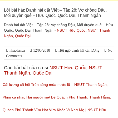
Lời bài hát: Danh hài đất Việt – Tập 28: Vợ chồng Đậu,
Mối duyên quê – Hữu Quốc, Quốc Đại, Thanh Ngân
Danh hài đất Việt – Tập 28: Vợ chồng Đậu, Mối duyên quê – Hữu
Quốc, Quốc Đại, Thanh Ngân -
NSƯT Hữu Quốc
,
NSƯT Thanh
Ngân
,
Quốc Đại
nhacdanca
12/05/2018
Hội ngộ danh hài cải lương
No
Comments
Các bài hát của ca sĩ
NSƯT Hữu Quốc
,
NSƯT
Thanh Ngân
,
Quốc Đại
Cải lương xã hội Trên sông mùa nước lũ – NSƯT Thanh Ngân,
NSƯT Kim Tiểu Long, NSƯT Hữu Quốc
Phim ca nhạc Hai người mẹ/ Bé Quách Phú Thành, Thanh Hằng,
(Lượt nghe: 55)
NSUT Hữu Quốc , Võ Minh Lâm
Quách Phú Thành Vừa Hát Vừa Khóc Vì Nhớ Mẹ | NSƯT Hữu