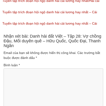
Minh.
lương hài: Cưới vợ cho ai
Tuyển tập trích đoạn hội ngộ danh hài cải lương hay nhất/Hài cải
(Lượt nghe: 49)
(Lượt nghe: 51)
lương: Ngao sò ốc hến
Tuyển tập trích đoạn hội ngộ danh hài cải lương hay nhất – Cải
(Lượt nghe: 178)
lương hài: Thân ơi
Tuyển tập trích đoạn hội ngộ danh hài cải lương hay nhất – Cải
(Lượt nghe: 66)
lương hài: Đời Cô Lựu
Nhận xét bài: Danh hài đất Việt – Tập 28: Vợ chồng
Đậu, Mối duyên quê – Hữu Quốc, Quốc Đại, Thanh
Ngân
(Lượt nghe: 50)
Email của bạn sẽ không được hiển thị công khai.
Các trường bắt
buộc được đánh dấu
*
Bình luận
*