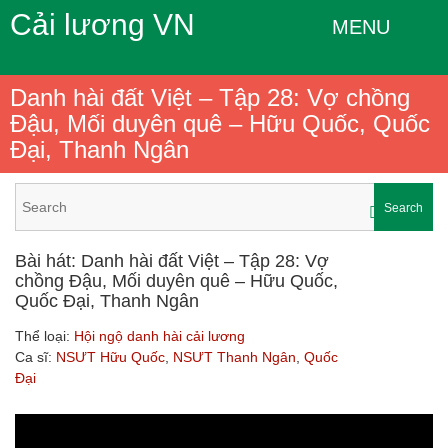
Cải lương VN
MENU
Danh hài đất Việt – Tập 28: Vợ chồng
Đậu, Mối duyên quê – Hữu Quốc, Quốc
Đại, Thanh Ngân
Search
Bài hát: Danh hài đất Việt – Tập 28: Vợ
chồng Đậu, Mối duyên quê – Hữu Quốc,
Quốc Đại, Thanh Ngân
Thể loại:
Hội ngộ danh hài cải lương
Ca sĩ:
NSƯT Hữu Quốc
,
NSƯT Thanh Ngân
,
Quốc
Đại