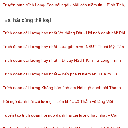
(Lượt nghe: 41)
Quốc, NSƯT Phương Hồng Thủy
Truyền hình Vĩnh Long/ Sao nối ngôi / Mãi còn niềm tin – Bình Tinh,
(Lượt nghe: 18)
NSƯT Hữu Quốc
Bài hát cùng thể loại
(Lượt nghe: 23)
Trích đoạn cải lương hay nhất Vợ thằng Đậu- Hội ngộ danh hài/ Phi
Nhung, NSUT Kim Tử Long, Bảo Chung
Trích đoạn cải lương hay nhất: Lửa gần rơm- NSUT Thoại Mỹ, Tấn
(Lượt nghe: 165)
Beo- Hội ngộ danh hài tập 3
Trích đoạn cải lương hay nhất – Đi cày NSUT Kim Tử Long, Trinh
(Lượt nghe: 38)
Trinh/ Chương trình Hội Ngộ Danh Hài tập 08( ngày 18/02/2017)
Trích đoạn cải lương hay nhất – Bến phà kỉ niệm NSUT Kim Tử
(Lượt nghe: 46)
Long, NSUT Thanh Ngân/ Chương trình Hội Ngộ Danh Hài tập 08(
Trích đoạn cải lương Không bán tình em Hội ngộ danh hài Thanh
ngày 18/02/2017)
Ngân, Linh Trung, Kim Thủy
Hội ngộ danh hài cải lương – Liên khúc cô Thắm về làng Việt
(Lượt nghe: 94)
(Lượt nghe: 98)
Hương, Phan Ngọc Luân, Huỳnh Anh, Lâm Vinh Hải, Sơn Ngọc
Tuyển tập trích đoạn hội ngộ danh hài cải lương hay nhất – Cải