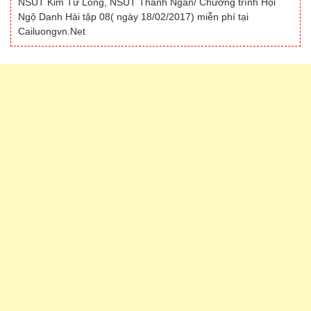
NSUT Kim Tử Long, NSUT Thanh Ngân/ Chương trình Hội
Ngộ Danh Hài tập 08( ngày 18/02/2017) miễn phí tại
Cailuongvn.Net