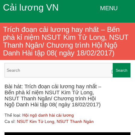
Cải lương VN
MENU
Trích đoạn cải lương hay nhất – Bến
phà kỉ niệm NSUT Kim Tử Long, NSUT
Thanh Ngân/ Chương trình Hội Ngộ
Danh Hài tập 08( ngày 18/02/2017)
Search
Bài hát: Trích đoạn cải lương hay nhất –
Bến phà kỉ niệm NSUT Kim Tử Long,
NSUT Thanh Ngân/ Chương trình Hội
Ngộ Danh Hài tập 08( ngày 18/02/2017)
Thể loại:
Hội ngộ danh hài cải lương
Ca sĩ:
NSUT Kim Tử Long
,
NSƯT Thanh Ngân