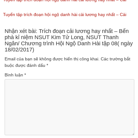
(Lượt nghe: 178)
lương hài: Thân ơi
Tuyển tập trích đoạn hội ngộ danh hài cải lương hay nhất – Cải
(Lượt nghe: 66)
lương hài: Đời Cô Lựu
Nhận xét bài: Trích đoạn cải lương hay nhất – Bến
phà kỉ niệm NSUT Kim Tử Long, NSUT Thanh
Ngân/ Chương trình Hội Ngộ Danh Hài tập 08( ngày
(Lượt nghe: 50)
18/02/2017)
Email của bạn sẽ không được hiển thị công khai.
Các trường bắt
buộc được đánh dấu
*
Bình luận
*