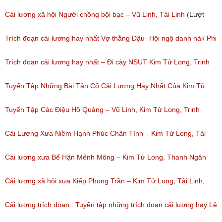
Cải lương xã hội Người chồng bội bạc – Vũ Linh, Tài Linh
(Lượt
nghe: 473)
Trích đoạn cải lương hay nhất Vợ thằng Đậu- Hội ngộ danh hài/ Phi
Nhung, NSUT Kim Tử Long, Bảo Chung
Trích đoạn cải lương hay nhất – Đi cày NSUT Kim Tử Long, Trinh
(Lượt nghe: 165)
Trinh/ Chương trình Hội Ngộ Danh Hài tập 08( ngày 18/02/2017)
Tuyển Tập Những Bài Tân Cổ Cải Lương Hay Nhất Của Kim Tử
(Lượt nghe: 46)
Long
Tuyển Tập Các Điệu Hồ Quảng – Vũ Linh, Kim Tử Long, Trinh
(Lượt nghe: 271)
Trinh, Vũ Luân, Phượng Mai
Cải Lương Xưa Niềm Hạnh Phúc Chân Tình – Kim Tử Long, Tài
(Lượt nghe: 330)
Linh, Thanh Ngân
Cải lương xưa Bể Hận Mênh Mông – Kim Tử Long, Thanh Ngân
(Lượt nghe: 378)
(Lượt nghe: 105)
Cải lương xã hội xưa Kiếp Phong Trần – Kim Tử Long, Tài Linh,
Thoại Mỹ
Cải lương trích đoạn : Tuyển tập những trích đoạn cải lương hay Lệ