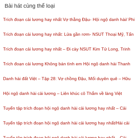
(Lượt nghe: 82)
Thủy
Bài hát cùng thể loại
(Lượt nghe: 124)
Trích đoạn cải lương hay nhất Vợ thằng Đậu- Hội ngộ danh hài/ Phi
Nhung, NSUT Kim Tử Long, Bảo Chung
Trích đoạn cải lương hay nhất: Lửa gần rơm- NSUT Thoại Mỹ, Tấn
(Lượt nghe: 165)
Beo- Hội ngộ danh hài tập 3
Trích đoạn cải lương hay nhất – Đi cày NSUT Kim Tử Long, Trinh
(Lượt nghe: 38)
Trinh/ Chương trình Hội Ngộ Danh Hài tập 08( ngày 18/02/2017)
Trích đoạn cải lương Không bán tình em Hội ngộ danh hài Thanh
(Lượt nghe: 46)
Ngân, Linh Trung, Kim Thủy
Danh hài đất Việt – Tập 28: Vợ chồng Đậu, Mối duyên quê – Hữu
(Lượt nghe: 98)
Quốc, Quốc Đại, Thanh Ngân
Hội ngộ danh hài cải lương – Liên khúc cô Thắm về làng Việt
(Lượt nghe: 128)
Hương, Phan Ngọc Luân, Huỳnh Anh, Lâm Vinh Hải, Sơn Ngọc
Tuyển tập trích đoạn hội ngộ danh hài cải lương hay nhất – Cải
Minh.
lương hài: Cưới vợ cho ai
Tuyển tập trích đoạn hội ngộ danh hài cải lương hay nhất/Hài cải
(Lượt nghe: 49)
(Lượt nghe: 51)
lương: Ngao sò ốc hến
Tuyển tập trích đoạn hội ngộ danh hài cải lương hay nhất – Cải