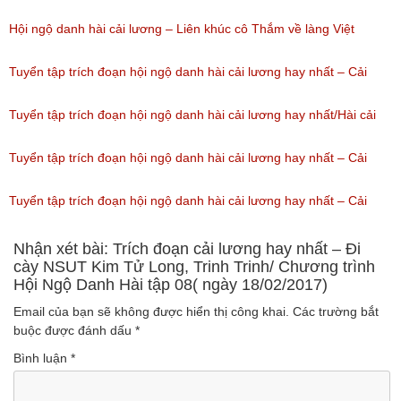
(Lượt nghe: 94)
(Lượt nghe: 98)
Quốc, Quốc Đại, Thanh Ngân
Hội ngộ danh hài cải lương – Liên khúc cô Thắm về làng Việt
(Lượt nghe: 128)
Hương, Phan Ngọc Luân, Huỳnh Anh, Lâm Vinh Hải, Sơn Ngọc
Tuyển tập trích đoạn hội ngộ danh hài cải lương hay nhất – Cải
Minh.
lương hài: Cưới vợ cho ai
Tuyển tập trích đoạn hội ngộ danh hài cải lương hay nhất/Hài cải
(Lượt nghe: 49)
(Lượt nghe: 51)
lương: Ngao sò ốc hến
Tuyển tập trích đoạn hội ngộ danh hài cải lương hay nhất – Cải
(Lượt nghe: 178)
lương hài: Thân ơi
Tuyển tập trích đoạn hội ngộ danh hài cải lương hay nhất – Cải
(Lượt nghe: 66)
lương hài: Đời Cô Lựu
Nhận xét bài: Trích đoạn cải lương hay nhất – Đi
cày NSUT Kim Tử Long, Trinh Trinh/ Chương trình
Hội Ngộ Danh Hài tập 08( ngày 18/02/2017)
(Lượt nghe: 50)
Email của bạn sẽ không được hiển thị công khai.
Các trường bắt
buộc được đánh dấu
*
Bình luận
*