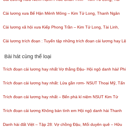
(Lượt nghe: 330)
Linh, Thanh Ngân
Cải lương xưa Bể Hận Mênh Mông – Kim Tử Long, Thanh Ngân
(Lượt nghe: 378)
(Lượt nghe: 105)
Cải lương xã hội xưa Kiếp Phong Trần – Kim Tử Long, Tài Linh,
Thoại Mỹ
Cải lương trích đoạn : Tuyển tập những trích đoạn cải lương hay Lệ
(Lượt nghe: 82)
Thủy
Bài hát cùng thể loại
(Lượt nghe: 124)
Trích đoạn cải lương hay nhất Vợ thằng Đậu- Hội ngộ danh hài/ Phi
Nhung, NSUT Kim Tử Long, Bảo Chung
Trích đoạn cải lương hay nhất: Lửa gần rơm- NSUT Thoại Mỹ, Tấn
(Lượt nghe: 165)
Beo- Hội ngộ danh hài tập 3
Trích đoạn cải lương hay nhất – Bến phà kỉ niệm NSUT Kim Tử
(Lượt nghe: 38)
Long, NSUT Thanh Ngân/ Chương trình Hội Ngộ Danh Hài tập 08(
Trích đoạn cải lương Không bán tình em Hội ngộ danh hài Thanh
ngày 18/02/2017)
Ngân, Linh Trung, Kim Thủy
Danh hài đất Việt – Tập 28: Vợ chồng Đậu, Mối duyên quê – Hữu