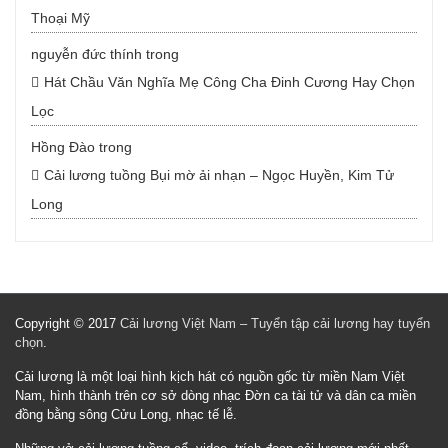
Thoại Mỹ
nguyễn đức thính
trong
Hát Chầu Văn Nghĩa Mẹ Công Cha Đinh Cương Hay Chọn
Lọc
Hồng Đào
trong
Cải lương tuồng Bụi mờ ải nhạn – Ngọc Huyền, Kim Tử
Long
Copyright © 2017
Cải lương Việt Nam – Tuyển tập cải lương hay tuyển
chọn
.
Cải lương là một loại hình kịch hát có nguồn gốc từ miền Nam Việt
Nam, hình thành trên cơ sở dòng nhạc Đờn ca tài tử và dân ca miền
đồng bằng sông Cửu Long, nhạc tế lễ.