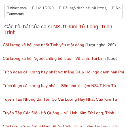
nhacdanca
14/11/2020
Hội ngộ danh hài cải lương
No
Comments
Các bài hát của ca sĩ
NSUT Kim Tử Long
,
Trinh
Trinh
Cải lương xã hội hay nhất Tình yêu mật đắng
(Lượt nghe: 269)
Cải lương xã hội Người chồng bội bạc – Vũ Linh, Tài Linh
(Lượt
nghe: 473)
Trích đoạn cải lương hay nhất Vợ thằng Đậu- Hội ngộ danh hài/ Phi
Nhung, NSUT Kim Tử Long, Bảo Chung
Trích đoạn cải lương hay nhất – Bến phà kỉ niệm NSUT Kim Tử
(Lượt nghe: 165)
Long, NSUT Thanh Ngân/ Chương trình Hội Ngộ Danh Hài tập 08(
Tuyển Tập Những Bài Tân Cổ Cải Lương Hay Nhất Của Kim Tử
ngày 18/02/2017)
Long
Tuyển Tập Các Điệu Hồ Quảng – Vũ Linh, Kim Tử Long, Trinh
(Lượt nghe: 94)
(Lượt nghe: 271)
Trinh, Vũ Luân, Phượng Mai
Cải Lương Xưa Niềm Hạnh Phúc Chân Tình – Kim Tử Long, Tài