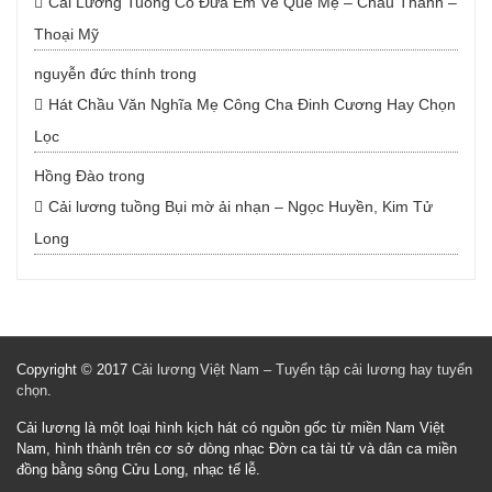
Cải Lương Tuồng Cổ Đưa Em Về Quê Mẹ – Châu Thanh –
Thoại Mỹ
nguyễn đức thính
trong
Hát Chầu Văn Nghĩa Mẹ Công Cha Đinh Cương Hay Chọn
Lọc
Hồng Đào
trong
Cải lương tuồng Bụi mờ ải nhạn – Ngọc Huyền, Kim Tử
Long
Copyright © 2017
Cải lương Việt Nam – Tuyển tập cải lương hay tuyển
chọn
.
Cải lương là một loại hình kịch hát có nguồn gốc từ miền Nam Việt
Nam, hình thành trên cơ sở dòng nhạc Đờn ca tài tử và dân ca miền
đồng bằng sông Cửu Long, nhạc tế lễ.