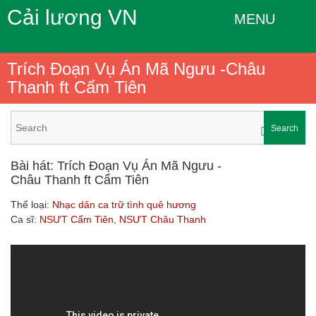
Cải lương VN
MENU
Trích Đoạn Vụ Án Mã Ngưu -Châu
Thanh ft Cẩm Tiên
Search
Bài hát: Trích Đoạn Vụ Án Mã Ngưu -
Châu Thanh ft Cẩm Tiên
Thể loại:
Nhạc dân ca trữ tình quê hương
Ca sĩ:
NSƯT Cẩm Tiên
,
NSƯT Châu Thanh