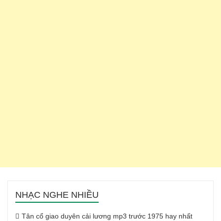
NHẠC NGHE NHIỀU
Tân cổ giao duyên cải lương mp3 trước 1975 hay nhất