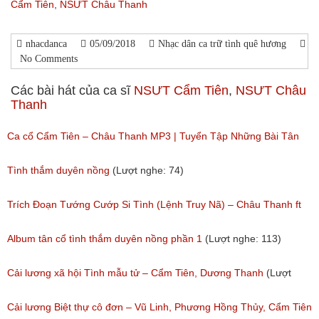
Cẩm Tiên
,
NSƯT Châu Thanh
nhacdanca
05/09/2018
Nhạc dân ca trữ tình quê hương
No Comments
Các bài hát của ca sĩ
NSƯT Cẩm Tiên
,
NSƯT Châu
Thanh
Ca cổ Cẩm Tiên – Châu Thanh MP3 | Tuyển Tập Những Bài Tân
Cổ, Cải Lương Hay Nhất
Tình thắm duyên nồng
(Lượt nghe: 74)
(Lượt nghe: 4,810)
Trích Đoạn Tướng Cướp Si Tình (Lệnh Truy Nã) – Châu Thanh ft
Cẩm Tiên, Hồng Yến
Album tân cổ tình thắm duyên nồng phần 1
(Lượt nghe: 113)
(Lượt nghe: 1,213)
Cải lương xã hội Tình mẫu tử – Cẩm Tiên, Dương Thanh
(Lượt
nghe: 95)
Cải lương Biệt thự cô đơn – Vũ Linh, Phương Hồng Thủy, Cẩm Tiên