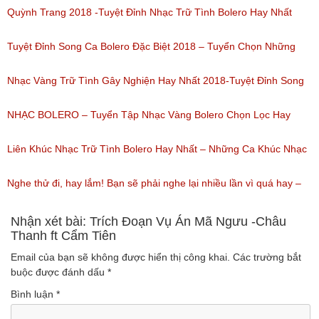
(Lượt nghe: 80)
miền tây hay nhất
Quỳnh Trang 2018 -Tuyệt Đỉnh Nhạc Trữ Tình Bolero Hay Nhất
(Lượt nghe: 184)
Của Quỳnh Trang 2018
Tuyệt Đỉnh Song Ca Bolero Đặc Biệt 2018 – Tuyển Chọn Những
(Lượt nghe: 155)
Bài Hát Song Ca Nhạc Vàng Bolero Hay Nhất
Nhạc Vàng Trữ Tình Gây Nghiện Hay Nhất 2018-Tuyệt Đỉnh Song
(Lượt nghe: 218)
Ca Thiên Quang Quỳnh Trang Ngọt Ngào
NHẠC BOLERO – Tuyển Tập Nhạc Vàng Bolero Chọn Lọc Hay
(Lượt nghe: 219)
Nhất / Tuyệt Đỉnh Bolero
Liên Khúc Nhạc Trữ Tình Bolero Hay Nhất – Những Ca Khúc Nhạc
(Lượt nghe: 99)
Vàng Trữ Tình Hay Nhất 2018
Nghe thử đi, hay lắm! Bạn sẽ phải nghe lại nhiều lần vì quá hay –
(Lượt nghe: 75)
Nhạc miền Tây đặc sắc
Nhận xét bài: Trích Đoạn Vụ Án Mã Ngưu -Châu
Thanh ft Cẩm Tiên
(Lượt nghe: 46)
Email của bạn sẽ không được hiển thị công khai.
Các trường bắt
buộc được đánh dấu
*
Bình luận
*