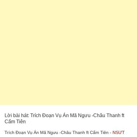
Lời bài hát: Trích Đoạn Vụ Án Mã Ngưu -Châu Thanh ft
Cẩm Tiên
Trích Đoạn Vụ Án Mã Ngưu -Châu Thanh ft Cẩm Tiên -
NSƯT