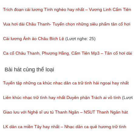
(Lượt nghe: 173)
Trích đoạn cải lương Tình nghèo hay nhất – Vương Linh Cẩm Tiên
(Lượt nghe: 1,156)
Vua hơi dài Châu Thanh- Tuyển chọn những siêu phẩm tân cổ hơi
dài hay nhất hiện tại của Châu Thanh
Cải lương Ảnh ảo Châu Bích Lệ
(Lượt nghe: 25)
(Lượt nghe: 172)
Ca cổ Châu Thanh, Phượng Hằng, Cẩm Tiên Mp3 – Tân cổ hơi dài
cao vút, Trích Đoạn Cải Lương Cực Hay
Bài hát cùng thể loại
(Lượt nghe: 878)
Tuyển tập những ca khúc nhạc dân ca trữ tình hải ngoại hay nhất
(Lượt nghe: 277)
Liên khúc nhạc trữ tình hay nhất Duyên phận Trách ai vô tình
(Lượt
nghe: 193)
Giao lưu với Nghệ sĩ ưu tú Thanh Ngân – NSUT Thanh Ngân hát
Bolero
LK dân ca miền Tây hay nhất – Nhạc dân ca quê hương trữ tình